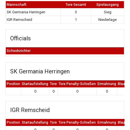
Mannschaft
Tore Gesamt
Spielausgang
SK Germania Herringen
3
Sieg
IGR Remscheid
1
Niederlage
Officials
Schiedsrichter
SK Germania Herringen
Position
Startaufstellung
Tore
Tore Penalty-Schießen
Ermahnung
Blaue K
0
0
0
0
0
IGR Remscheid
Position
Startaufstellung
Tore
Tore Penalty-Schießen
Ermahnung
Blaue K
0
0
0
0
0