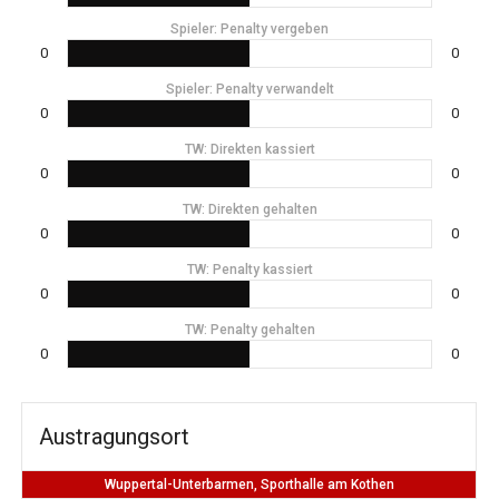
Spieler: Penalty vergeben
0
0
Spieler: Penalty verwandelt
0
0
TW: Direkten kassiert
0
0
TW: Direkten gehalten
0
0
TW: Penalty kassiert
0
0
TW: Penalty gehalten
0
0
Austragungsort
Wuppertal-Unterbarmen, Sporthalle am Kothen