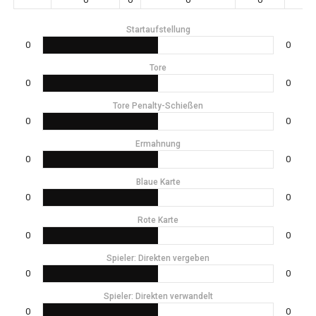
Startaufstellung
0
0
Tore
0
0
Tore Penalty-Schießen
0
0
Ermahnung
0
0
Blaue Karte
0
0
Rote Karte
0
0
Spieler: Direkten vergeben
0
0
Spieler: Direkten verwandelt
0
0