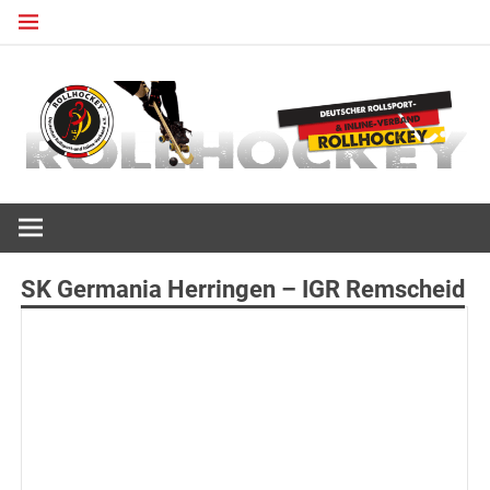
Zum
Inhalt
springen
Deutscher Rollsport- und Inline Verband
ROLLHOCKEY
SK Germania Herringen – IGR Remscheid