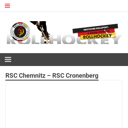
Zum
Inhalt
springen
Deutscher Rollsport- und Inline Verband
ROLLHOCKEY
RSC Chemnitz – RSC Cronenberg