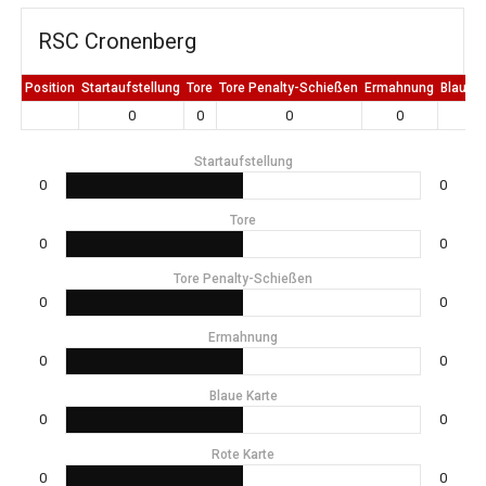
RSC Cronenberg
Position
Startaufstellung
Tore
Tore Penalty-Schießen
Ermahnung
Blaue K
0
0
0
0
0
Startaufstellung
0
0
Tore
0
0
Tore Penalty-Schießen
0
0
Ermahnung
0
0
Blaue Karte
0
0
Rote Karte
0
0