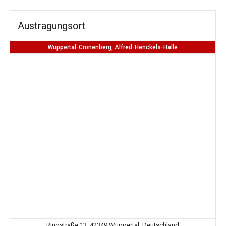
Austragungsort
Wuppertal-Cronenberg, Alfred-Henckels-Halle
Ringstraße 13, 42349 Wuppertal, Deutschland