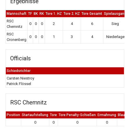
Ergebnisse
Mannschaft
TF
BK
RK
Tore 1. HZ
Tore 2. HZ
Tore Gesamt
Spielausgang
RSC
0
0
0
2
4
6
Sieg
Chemnitz
RSC
0
0
0
1
3
4
Niederlage
Cronenberg
Officials
Schiedsrichter
Carsten Niestroy
Patrick Flössel
RSC Chemnitz
Position
Startaufstellung
Tore
Tore Penalty-Schießen
Ermahnung
Blaue K
0
0
0
0
0