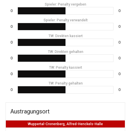
Spieler: Penalty vergeben
0
0
Spieler: Penalty verwandelt
0
0
TW: Direkten kassiert
0
0
TW: Direkten gehalten
0
0
TW: Penalty kassiert
0
0
TW: Penalty gehalten
0
0
Austragungsort
Wuppertal-Cronenberg, Alfred-Henckels-Halle