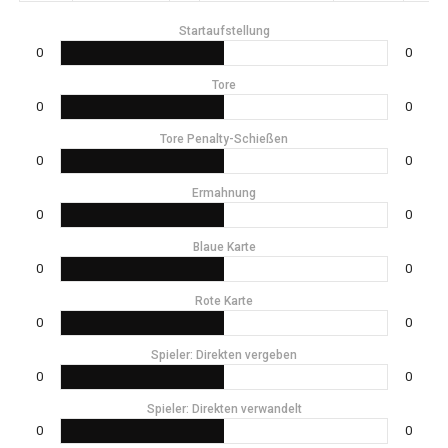
Startaufstellung
0
0
Tore
0
0
Tore Penalty-Schießen
0
0
Ermahnung
0
0
Blaue Karte
0
0
Rote Karte
0
0
Spieler: Direkten vergeben
0
0
Spieler: Direkten verwandelt
0
0