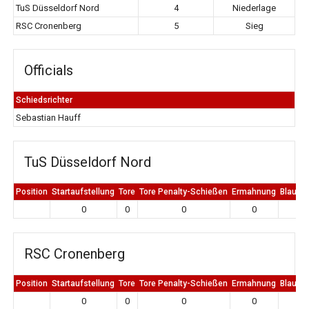
TuS Düsseldorf Nord
4
Niederlage
RSC Cronenberg
5
Sieg
Officials
Schiedsrichter
Sebastian Hauff
TuS Düsseldorf Nord
Position
Startaufstellung
Tore
Tore Penalty-Schießen
Ermahnung
Blaue K
0
0
0
0
0
RSC Cronenberg
Position
Startaufstellung
Tore
Tore Penalty-Schießen
Ermahnung
Blaue K
0
0
0
0
0