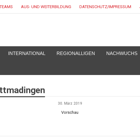
LTEAMS
AUS- UND WEITERBILDUNG
DATENSCHUTZ/IMPRESSUM
EY.DE
INTERNATIONAL
REGIONALLIGEN
NACHWUCHS
ottmadingen
30. März 2019
Vorschau
RC de Lichtstad