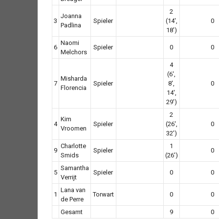
2
Joanna
3
Spieler
(14',
0
Padlina
18')
Naomi
6
Spieler
0
0
Melchors
4
(6',
Misharda
7
Spieler
8',
0
Florencia
14',
29')
2
Kim
4
Spieler
(26',
0
Vroomen
32')
Charlotte
1
9
Spieler
0
Smids
(26')
Samantha
5
Spieler
0
0
Verrijt
Lana van
1
Torwart
0
0
de Perre
Gesamt
9
0