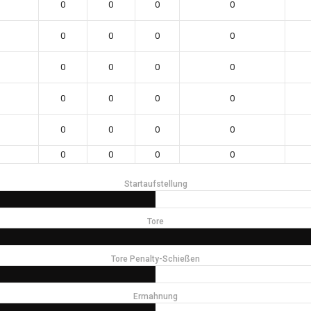
0
0
0
0
0
0
0
0
0
0
0
0
0
0
0
0
0
0
0
0
0
0
0
0
Startaufstellung
Tore
Tore Penalty-Schießen
Ermahnung