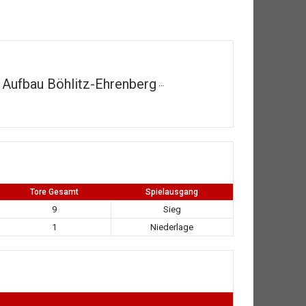
Aufbau Böhlitz-Ehrenberg
Tore Gesamt
Spielausgang
9
Sieg
1
Niederlage