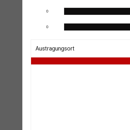
0
0
Austragungsort