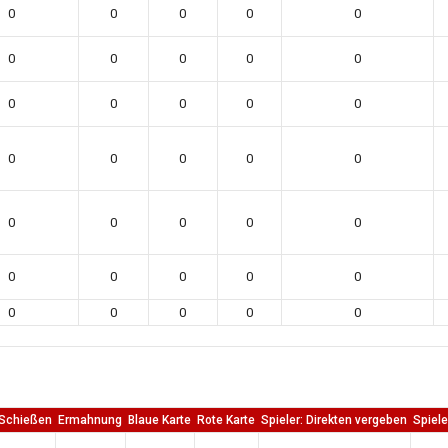
0
0
0
0
0
0
0
0
0
0
0
0
0
0
0
0
0
0
0
0
0
0
0
0
0
0
0
0
0
0
0
0
0
0
0
-Schießen
Ermahnung
Blaue Karte
Rote Karte
Spieler: Direkten vergeben
Spiele