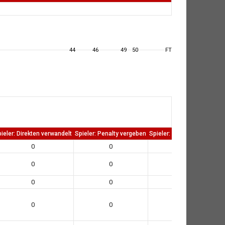
44
46
49
50
FT
ieler: Direkten verwandelt
Spieler: Penalty vergeben
Spieler: Penalty verwandelt
0
0
0
0
0
0
0
0
0
0
0
0