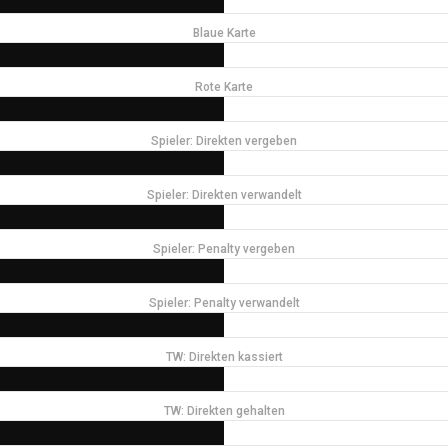
Blaue Karte
Rote Karte
Spieler: Direkten vergeben
Spieler: Direkten verwandelt
Spieler: Penalty vergeben
Spieler: Penalty verwandelt
TW: Direkten kassiert
TW: Direkten gehalten