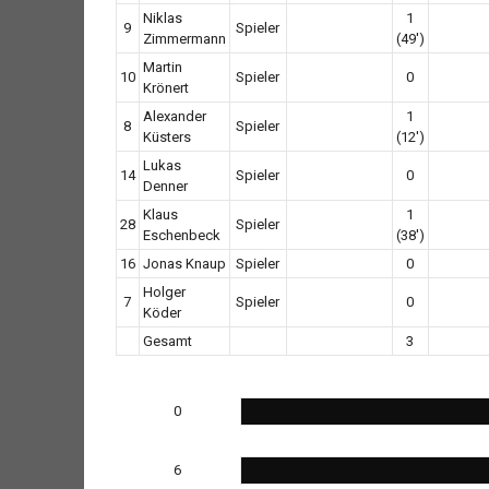
Niklas
1
9
Spieler
Zimmermann
(49')
Martin
10
Spieler
0
Krönert
Alexander
1
8
Spieler
Küsters
(12')
Lukas
14
Spieler
0
Denner
Klaus
1
28
Spieler
Eschenbeck
(38')
16
Jonas Knaup
Spieler
0
Holger
7
Spieler
0
Köder
Gesamt
3
0
6