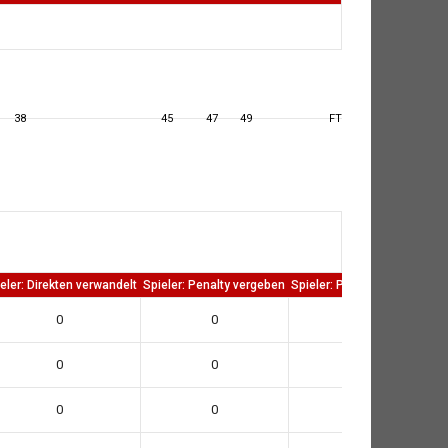
38
45
47
49
FT
eler: Direkten verwandelt
Spieler: Penalty vergeben
Spieler: Penalty verwandelt
0
0
0
0
0
0
0
0
0