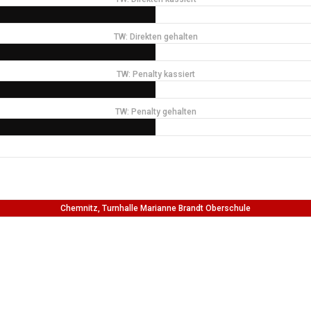
TW: Direkten gehalten
TW: Penalty kassiert
TW: Penalty gehalten
Chemnitz, Turnhalle Marianne Brandt Oberschule