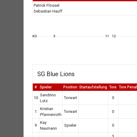
Patrick Flössel
Sebastian Hauff
KO
3
11
12
SG Blue Lions
#
Spieler
Position
Startaufstellung
Tore
Tore Pena
Sandrino
10
Torwart
0
Lutz
Kristian
1
Torwart
0
Pfannenroth
Kay
9
Spieler
0
Naumann
3