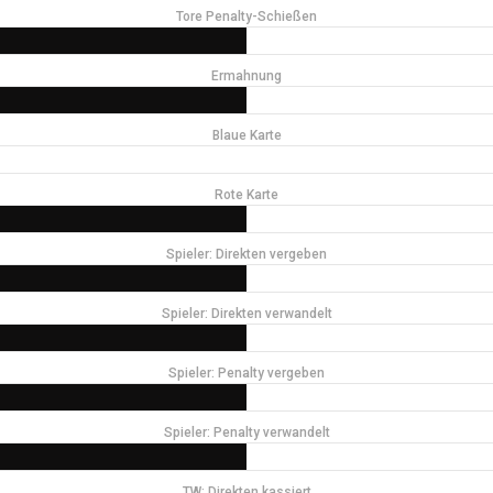
Tore Penalty-Schießen
Ermahnung
Blaue Karte
Rote Karte
Spieler: Direkten vergeben
Spieler: Direkten verwandelt
Spieler: Penalty vergeben
Spieler: Penalty verwandelt
TW: Direkten kassiert