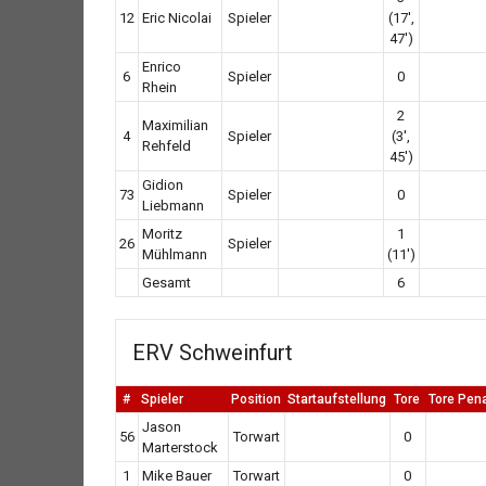
12
Eric Nicolai
Spieler
(17',
47')
Enrico
6
Spieler
0
Rhein
2
Maximilian
4
Spieler
(3',
Rehfeld
45')
Gidion
73
Spieler
0
Liebmann
Moritz
1
26
Spieler
Mühlmann
(11')
Gesamt
6
ERV Schweinfurt
#
Spieler
Position
Startaufstellung
Tore
Tore Pen
Jason
56
Torwart
0
Marterstock
1
Mike Bauer
Torwart
0