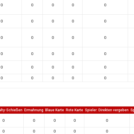
0
0
0
0
0
0
0
0
0
0
0
0
0
0
0
0
0
0
0
0
0
0
0
0
0
0
0
0
0
0
alty-Schießen
Ermahnung
Blaue Karte
Rote Karte
Spieler: Direkten vergeben
Sp
0
0
0
0
0
0
0
0
0
0