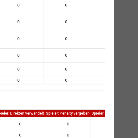
0
0
0
0
0
0
0
0
0
0
0
0
0
0
0
0
0
0
ieler: Direkten verwandelt
Spieler: Penalty vergeben
Spieler: Penalty verwandelt
0
0
0
0
0
0