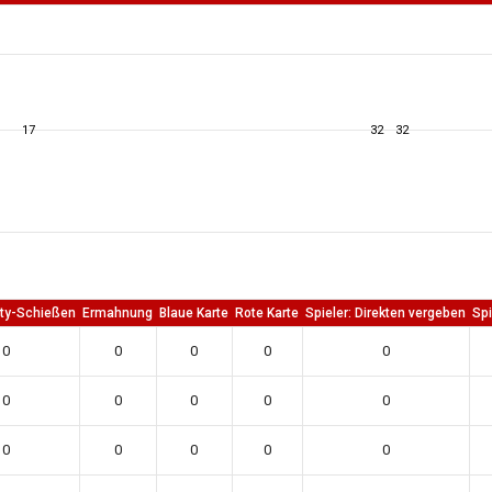
17
32
32
lty-Schießen
Ermahnung
Blaue Karte
Rote Karte
Spieler: Direkten vergeben
Spi
0
0
0
0
0
0
0
0
0
0
0
0
0
0
0