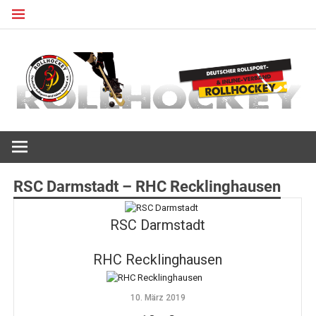
Zum
Inhalt
springen
Deutscher Rollsport- und Inline Verband
ROLLHOCKEY
RSC Darmstadt – RHC Recklinghausen
RSC Darmstadt
RHC Recklinghausen
10. März 2019