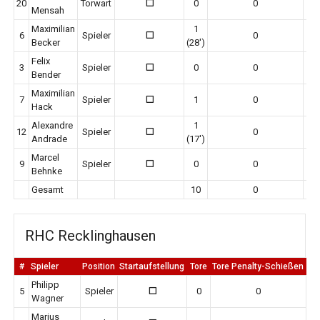
20
Torwart
0
0
0
Mensah
Maximilian
1
6
Spieler
0
0
Becker
(28')
Felix
3
Spieler
0
0
0
Bender
Maximilian
7
Spieler
1
0
0
Hack
Alexandre
1
12
Spieler
0
0
Andrade
(17')
Marcel
9
Spieler
0
0
0
Behnke
Gesamt
10
0
RHC Recklinghausen
#
Spieler
Position
Startaufstellung
Tore
Tore Penalty-Schießen
Er
Philipp
5
Spieler
0
0
0
Wagner
Marius