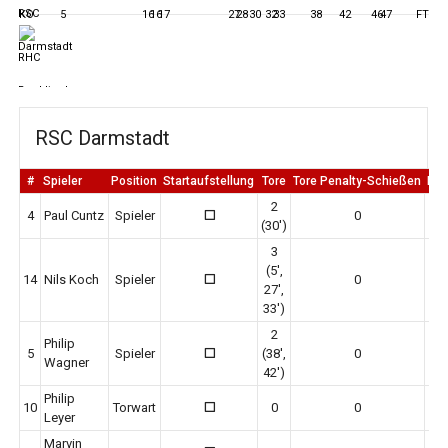
KO
5
16
16
17
27
28
30
32
33
38
42
46
47
FT
RSC Darmstadt
#
Spieler
Position
Startaufstellung
Tore
Tore Penalty-Schießen
Er
2
4
Paul Cuntz
Spieler
0
0
(30')
3
(5',
14
Nils Koch
Spieler
0
0
27',
33')
2
Philip
5
Spieler
(38',
0
0
Wagner
42')
Philip
10
Torwart
0
0
0
Leyer
Marvin