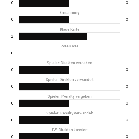
0
0
Ermahnung
0
0
Blaue Karte
2
1
Rote Karte
0
1
Spieler: Direkten vergeben
0
0
Spieler: Direkten verwandelt
0
0
Spieler: Penalty vergeben
0
0
Spieler: Penalty verwandelt
0
0
TW: Direkten kassiert
0
0