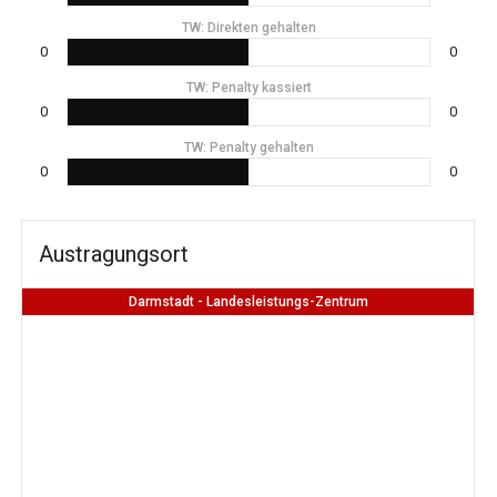
TW: Direkten gehalten
0
0
TW: Penalty kassiert
0
0
TW: Penalty gehalten
0
0
Austragungsort
Darmstadt - Landesleistungs-Zentrum