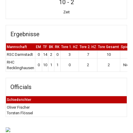
10
-
2
Zeit
Ergebnisse
Mannschaft
EM
TF
BK
RK
Tore 1. HZ
Tore 2. HZ
Tore Gesamt
Spiela
RSC Darmstadt
0
14
2
0
3
7
10
Si
RHC
0
10
1
1
0
2
2
Niede
Recklinghausen
Officials
Schiedsrichter
Oliver Fischer
Torsten Flössel