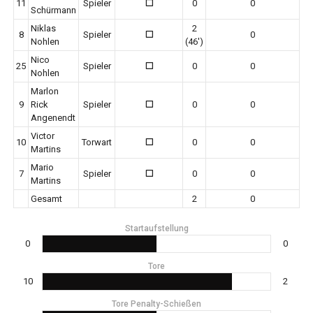
11
Spieler
0
0
0
Schürmann
Niklas
2
8
Spieler
0
0
Nohlen
(46')
Nico
25
Spieler
0
0
0
Nohlen
Marlon
9
Rick
Spieler
0
0
0
Angenendt
Victor
10
Torwart
0
0
0
Martins
Mario
7
Spieler
0
0
0
Martins
Gesamt
2
0
Startaufstellung
0
0
Tore
10
2
Tore Penalty-Schießen