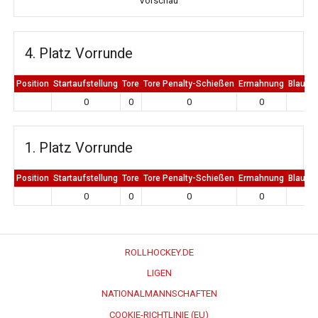
Vorschau
4. Platz Vorrunde
Position
Startaufstellung
Tore
Tore Penalty-Schießen
Ermahnung
Blaue K
0
0
0
0
0
1. Platz Vorrunde
Position
Startaufstellung
Tore
Tore Penalty-Schießen
Ermahnung
Blaue K
0
0
0
0
0
ROLLHOCKEY.DE
LIGEN
NATIONALMANNSCHAFTEN
COOKIE-RICHTLINIE (EU)