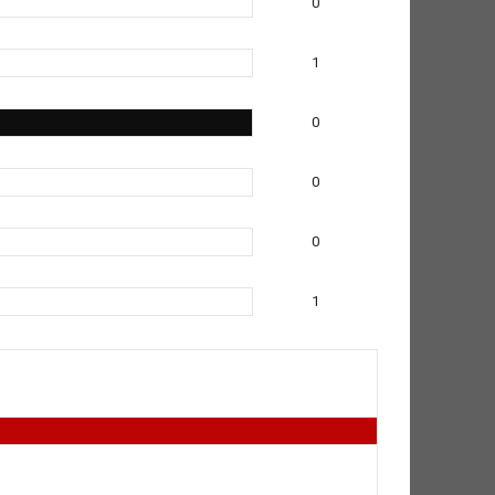
0
1
0
0
0
1