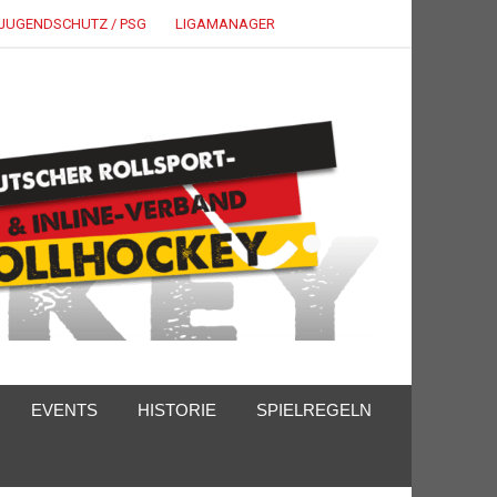
JUGENDSCHUTZ / PSG
LIGAMANAGER
EVENTS
HISTORIE
SPIELREGELN