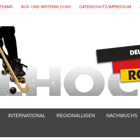
LTEAMS
AUS- UND WEITERBILDUNG
DATENSCHUTZ/IMPRESSUM
INTERNATIONAL
REGIONALLIGEN
NACHWUCHS