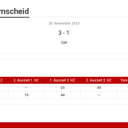
emscheid
26. November 2023
3
-
1
Zeit
HZ
2. Auszeit 1. HZ
1. Auszeit 2. HZ
2. Auszeit 2. HZ
Tore
—
35
49
19
44
—