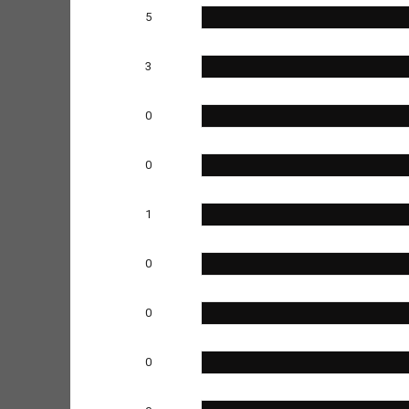
5
3
0
0
1
0
0
0