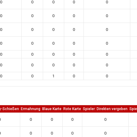
0
0
0
0
0
0
0
0
0
0
0
0
0
0
0
0
0
0
0
0
0
0
0
0
0
0
0
0
0
0
0
0
1
0
0
ty-Schießen
Ermahnung
Blaue Karte
Rote Karte
Spieler: Direkten vergeben
Spie
0
0
0
0
0
0
0
0
0
0