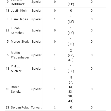
9
Spieler
0
0
Dobbratz
(11')
13
Justin Klein
Spieler
0
0
0
1
3
Liam Hages
Spieler
1
0
(12')
Lucas
1
29
Spieler
0
0
Karschau
(17')
1
5
Marcel Stork
Spieler
0
0
(38')
2
Mattis
6
Spieler
1
(29',
0
Pfadenhauer
33')
Philipp
1
11
Spieler
1
0
Michler
(37')
5
(7',
Robin
13',
18
Spieler
1
0
Schulz
33',
38',
48')
23
Sercan Polat
Torwart
1
0
0