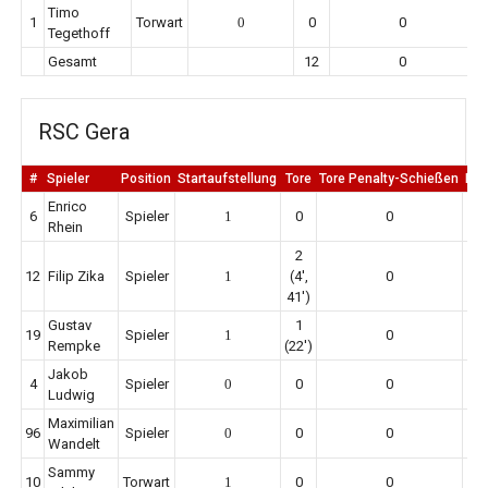
Timo
1
Torwart
0
0
0
Tegethoff
Gesamt
12
0
RSC Gera
#
Spieler
Position
Startaufstellung
Tore
Tore Penalty-Schießen
Er
Enrico
6
Spieler
1
0
0
Rhein
2
12
Filip Zika
Spieler
1
(4',
0
41')
Gustav
1
19
Spieler
1
0
Rempke
(22')
Jakob
4
Spieler
0
0
0
Ludwig
Maximilian
96
Spieler
0
0
0
Wandelt
Sammy
10
Torwart
1
0
0