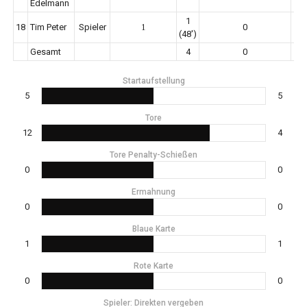
Edelmann
1
18
Tim Peter
Spieler
1
0
(48')
Gesamt
4
0
Startaufstellung
5
5
Tore
12
4
Tore Penalty-Schießen
0
0
Ermahnung
0
0
Blaue Karte
1
1
Rote Karte
0
0
Spieler: Direkten vergeben