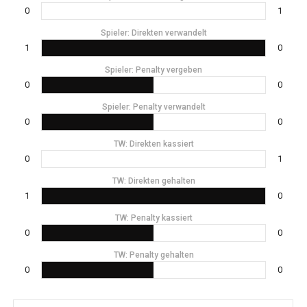
0
1
Spieler: Direkten verwandelt
1
0
Spieler: Penalty vergeben
0
0
Spieler: Penalty verwandelt
0
0
TW: Direkten kassiert
0
1
TW: Direkten gehalten
1
0
TW: Penalty kassiert
0
0
TW: Penalty gehalten
0
0