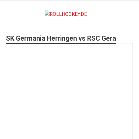
Zum
Inhalt
ROLLHO
springen
Deutscher Rollsport- und Inline Verband
SK Germania Herringen vs RSC Gera