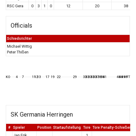
RSC Gera
0
3
1
0
12
20
38
Officials
Schiedsrichter
Michael Wittig
Peter Thißen
KO
4
7
11
12
13
17
19
22
29
33
33
33
33
33
37
38
38
41
48
48
49
49
FT
SK Germania Herringen
#
Spieler
Position
Startaufstellung
Tore
Tore Penalty-Schießen
E
Jan Erik
1