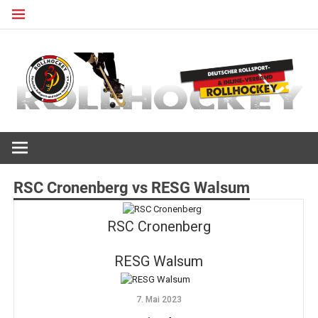
Zum
Inhalt
springen
Deutscher Rollsport- und Inline Verband
ROLLHOCKEY
RSC Cronenberg vs RESG Walsum
RSC Cronenberg
RESG Walsum
7. Mai 2023