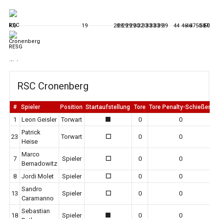
KO
19
28
28
29
29
29
30
32
33
33
33
33
39
39
44
46
46
47
50
50
FT
50
RSC Cronenberg
#
Spieler
Position
Startaufstellung
Tore
Tore Penalty-Schießen
E
1
Leon Geisler
Torwart
0
0
1
Patrick
23
Torwart
0
0
0
Heise
Marco
7
Spieler
0
0
0
Bernadowitz
8
Jordi Molet
Spieler
0
0
0
Sandro
13
Spieler
0
0
0
Caramanno
Sebastian
18
Spieler
0
0
1