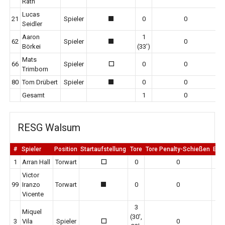
Rath
Lucas
21
Spieler
0
0
1
Seidler
Aaron
1
62
Spieler
0
1
Börkei
(33')
Mats
66
Spieler
0
0
0
Trimborn
80
Tom Drübert
Spieler
0
0
1
Gesamt
1
0
RESG Walsum
#
Spieler
Position
Startaufstellung
Tore
Tore Penalty-Schießen
Erm
1
Arran Hall
Torwart
0
0
0
Victor
99
Iranzo
Torwart
0
0
1
Vicente
3
Miquel
(30',
3
Vila
Spieler
0
0