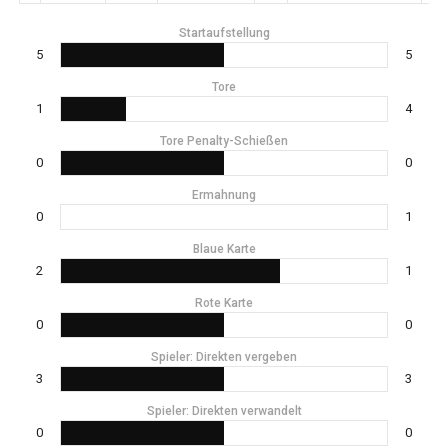
Startaufstellung
5
5
Tore
1
4
Tore Penalty-Schießen
0
0
Ermahnung
0
1
Blaue Karte
2
1
Rote Karte
0
0
Spieler: Direkten vergeben
3
3
Spieler: Direkten verwandelt
0
0