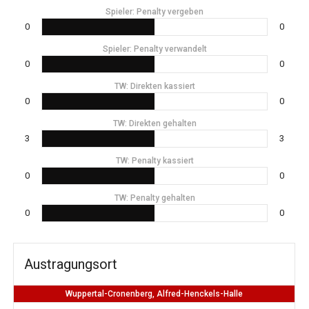
Spieler: Penalty vergeben
0
0
Spieler: Penalty verwandelt
0
0
TW: Direkten kassiert
0
0
TW: Direkten gehalten
3
3
TW: Penalty kassiert
0
0
TW: Penalty gehalten
0
0
Austragungsort
Wuppertal-Cronenberg, Alfred-Henckels-Halle