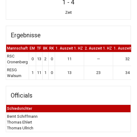
1
-
4
Zeit
Ergebnisse
Mannschaft
EM
TF
BK
RK
1. Auszeit 1. HZ
2. Auszeit 1. HZ
1. Auszeit 2.
RSC
0
13
2
0
11
—
32
Cronenberg
RESG
1
11
1
0
13
23
34
Walsum
Officials
Schiedsrichter
Bernt Schiffmann
Thomas Ehlert
Thomas Ullrich