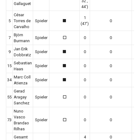
32',
Gallaguet
44')
César
1
5
Torres de
Spieler
0
1
1
(47')
Carvalho
Björn
7
Spieler
0
0
0
Burmann
Jan Erik
9
Spieler
0
0
1
Dobbratz
Sebastian
15
Spieler
0
0
1
Haas
Marc Coll
34
Spieler
0
0
1
Atienza
Gerad
55
Aragay
Spieler
0
0
0
Sanchez
Nuno
Vasco
73
Spieler
0
0
0
Brandao
Rilhas
Gesamt
4
0