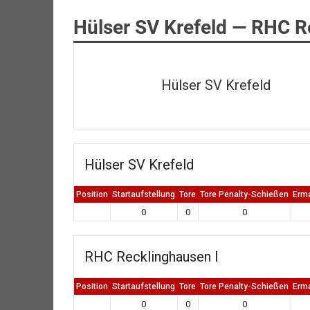
Hülser SV Krefeld — RHC R
Hülser SV Krefeld
Hülser SV Krefeld
Position
Startaufstellung
Tore
Tore Penalty-Schießen
Erm
0
0
0
RHC Recklinghausen I
Position
Startaufstellung
Tore
Tore Penalty-Schießen
Erm
0
0
0