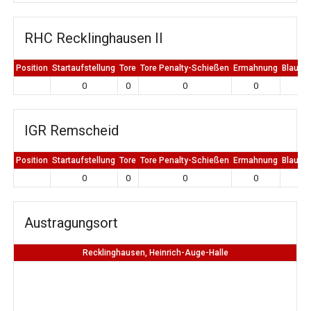
RHC Recklinghausen II
Position
Startaufstellung
Tore
Tore Penalty-Schießen
Ermahnung
Blaue K
0
0
0
0
0
IGR Remscheid
Position
Startaufstellung
Tore
Tore Penalty-Schießen
Ermahnung
Blaue K
0
0
0
0
0
Austragungsort
Recklinghausen, Heinrich-Auge-Halle