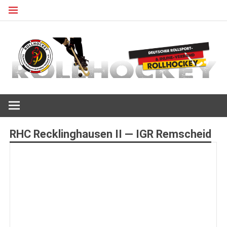
Zum
Inhalt
springen
Deutscher Rollsport- und Inline Verband
ROLLHOCKEY
RHC Recklinghausen II — IGR Remscheid