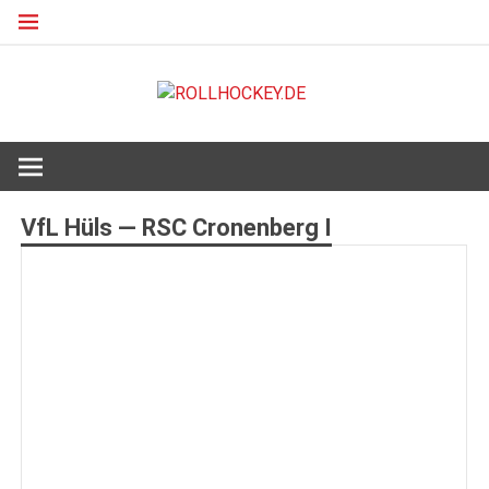
Zum
Inhalt
springen
ROLLHO
Deutscher Rollsport- und Inline Verband
VfL Hüls — RSC Cronenberg I