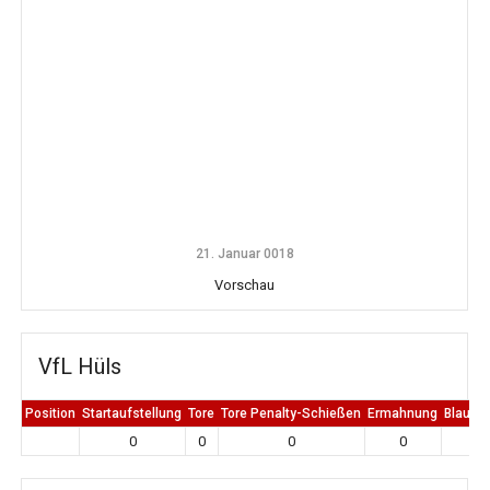
21. Januar 0018
Vorschau
VfL Hüls
Position
Startaufstellung
Tore
Tore Penalty-Schießen
Ermahnung
Blaue K
0
0
0
0
0