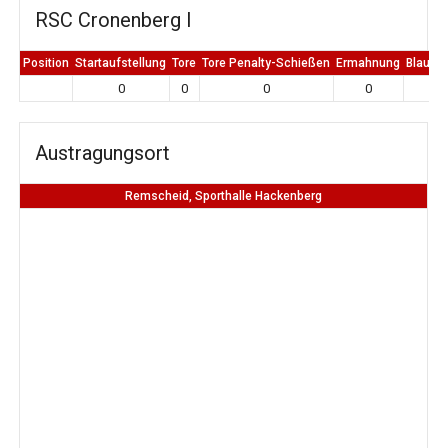
RSC Cronenberg I
Position
Startaufstellung
Tore
Tore Penalty-Schießen
Ermahnung
Blaue K
0
0
0
0
0
Austragungsort
Remscheid, Sporthalle Hackenberg