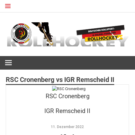
Zum
Inhalt
springen
Deutscher Rollsport- und Inline Verband
ROLLHOCKEY
RSC Cronenberg vs IGR Remscheid II
RSC Cronenberg
IGR Remscheid II
11. Dezember 2022