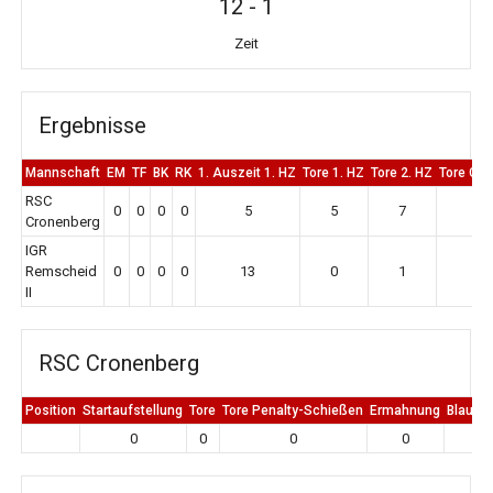
12
-
1
Zeit
Ergebnisse
Mannschaft
EM
TF
BK
RK
1. Auszeit 1. HZ
Tore 1. HZ
Tore 2. HZ
Tore Ge
RSC
0
0
0
0
5
5
7
12
Cronenberg
IGR
Remscheid
0
0
0
0
13
0
1
1
II
RSC Cronenberg
Position
Startaufstellung
Tore
Tore Penalty-Schießen
Ermahnung
Blaue K
0
0
0
0
0