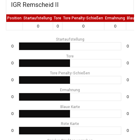
IGR Remscheid II
Position
Startaufstellung
Tore
Tore Penalty-Schießen
Ermahnung
Blaue K
0
0
0
0
0
Startaufstellung
0
0
Tore
0
0
Tore Penalty-Schießen
0
0
Ermahnung
0
0
Blaue Karte
0
0
Rote Karte
0
0