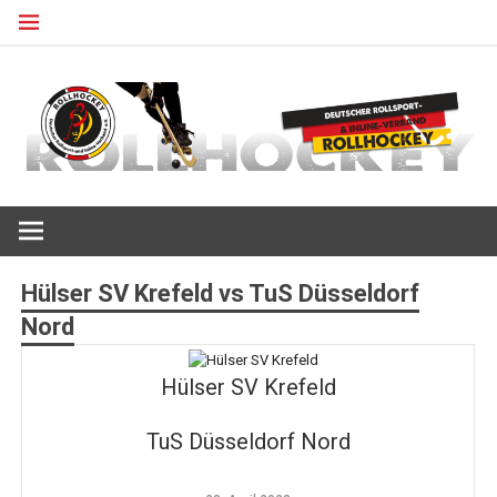
Zum
Inhalt
springen
Deutscher Rollsport- und Inline Verband
ROLLHOCKEY
Hülser SV Krefeld vs TuS Düsseldorf
Nord
Hülser SV Krefeld
TuS Düsseldorf Nord