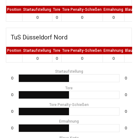
Position
Startaufstellung
Tore
Tore Penalty-Schießen
Ermahnung
Blaue K
0
0
0
0
0
TuS Düsseldorf Nord
Position
Startaufstellung
Tore
Tore Penalty-Schießen
Ermahnung
Blaue K
0
0
0
0
0
Startaufstellung
0
0
Tore
0
0
Tore Penalty-Schießen
0
0
Ermahnung
0
0
Blaue Karte