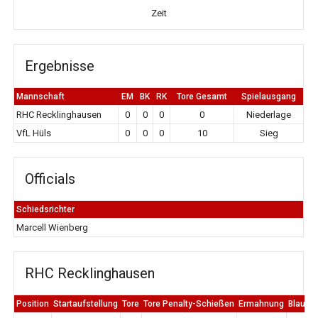
Zeit
Ergebnisse
Mannschaft
EM
BK
RK
Tore Gesamt
Spielausgang
RHC Recklinghausen
0
0
0
0
Niederlage
VfL Hüls
0
0
0
10
Sieg
Officials
Schiedsrichter
Marcell Wienberg
RHC Recklinghausen
Position
Startaufstellung
Tore
Tore Penalty-Schießen
Ermahnung
Blaue K