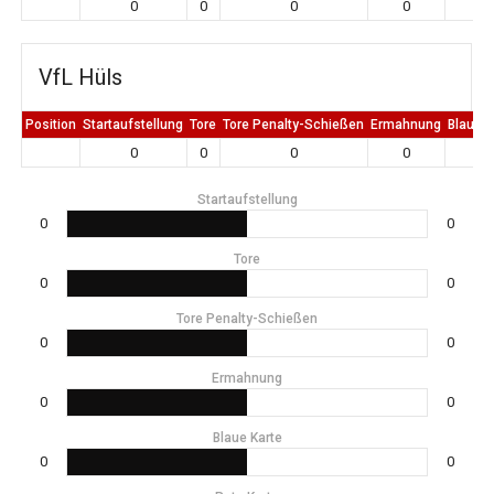
0
0
0
0
0
VfL Hüls
Position
Startaufstellung
Tore
Tore Penalty-Schießen
Ermahnung
Blaue K
0
0
0
0
0
Startaufstellung
0
0
Tore
0
0
Tore Penalty-Schießen
0
0
Ermahnung
0
0
Blaue Karte
0
0