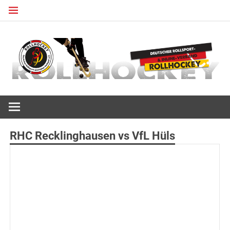
Zum
Inhalt
springen
Deutscher Rollsport- und Inline Verband
ROLLHOCKEY
RHC Recklinghausen vs VfL Hüls