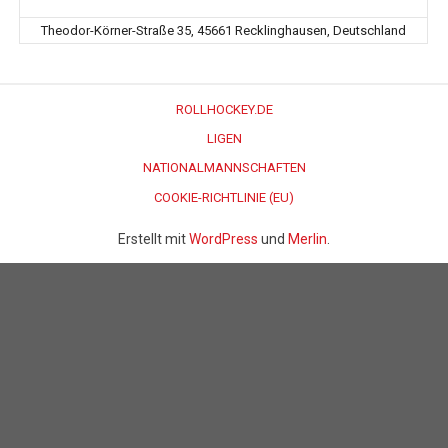
Theodor-Körner-Straße 35, 45661 Recklinghausen, Deutschland
ROLLHOCKEY.DE
LIGEN
NATIONALMANNSCHAFTEN
COOKIE-RICHTLINIE (EU)
Erstellt mit
WordPress
und
Merlin
.