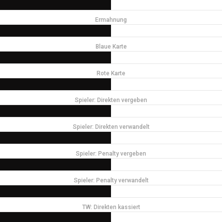
Ermahnung
Blaue Karte
Rote Karte
Spieler: Direkten vergeben
Spieler: Direkten verwandelt
Spieler: Penalty vergeben
Spieler: Penalty verwandelt
TW: Direkten kassiert