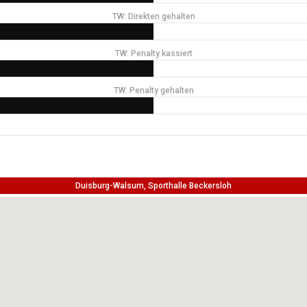
TW: Direkten gehalten
TW: Penalty kassiert
TW: Penalty gehalten
Duisburg-Walsum, Sporthalle Beckersloh