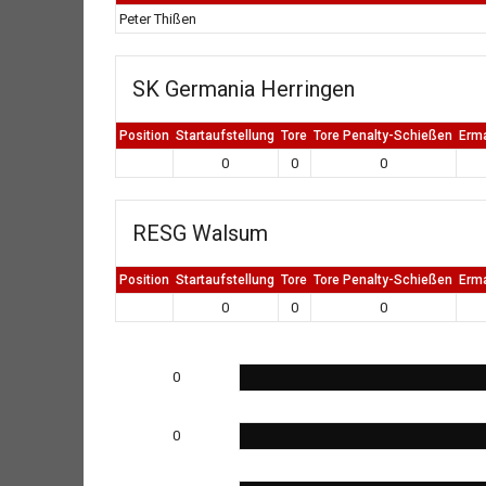
Peter Thißen
SK Germania Herringen
Position
Startaufstellung
Tore
Tore Penalty-Schießen
Erm
0
0
0
RESG Walsum
Position
Startaufstellung
Tore
Tore Penalty-Schießen
Erm
0
0
0
0
0