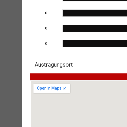
0
0
0
Austragungsort