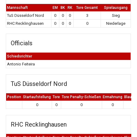
Mannschaft
EM
BK
RK
Tore Gesamt
Spielausgang
TuS Düsseldorf Nord
0
0
0
3
Sieg
RHC Recklinghausen
0
0
0
0
Niederlage
Officials
Schiedsrichter
Antonio Feiteira
TuS Düsseldorf Nord
Position
Startaufstellung
Tore
Tore Penalty-Schießen
Ermahnung
Blaue K
0
0
0
0
0
RHC Recklinghausen