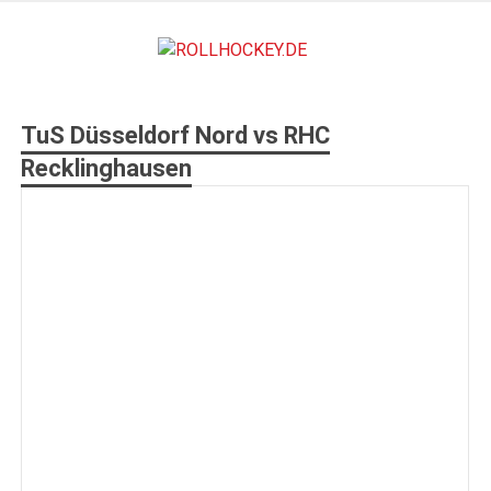
Zum
Inhalt
ROLLHO
springen
Deutscher Rollsport- und Inline Verband
TuS Düsseldorf Nord vs RHC
Recklinghausen