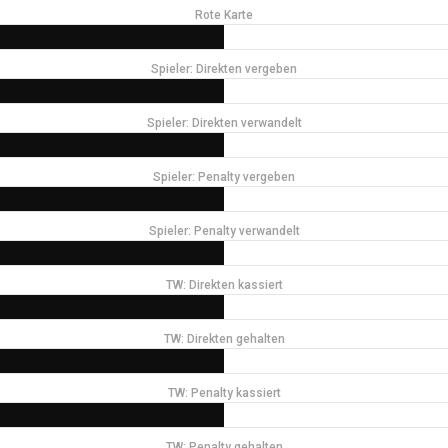
Rote Karte
Spieler: Direkten vergeben
Spieler: Direkten verwandelt
Spieler: Penalty vergeben
Spieler: Penalty verwandelt
TW: Direkten kassiert
TW: Direkten gehalten
TW: Penalty kassiert
TW: Penalty gehalten