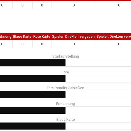
0
0
0
0
0
ahnung
Blaue Karte
Rote Karte
Spieler: Direkten vergeben
Spieler: Direkten ver
0
0
0
0
0
Startaufstellung
Tore
Tore Penalty-Schießen
Ermahnung
Blaue Karte