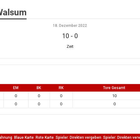
Walsum
18. Dezember 2022
10
-
0
Zeit
EM
BK
RK
Tore Gesamt
0
0
0
10
0
0
0
0
ahnung
Blaue Karte
Rote Karte
Spieler: Direkten vergeben
Spieler: Direkten ver