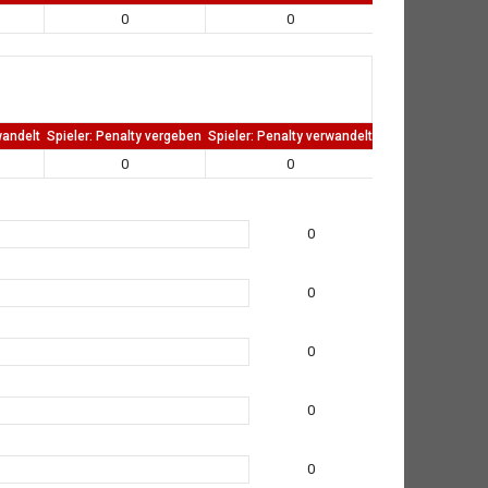
0
0
0
wandelt
Spieler: Penalty vergeben
Spieler: Penalty verwandelt
TW: Direkten kass
0
0
0
0
0
0
0
0