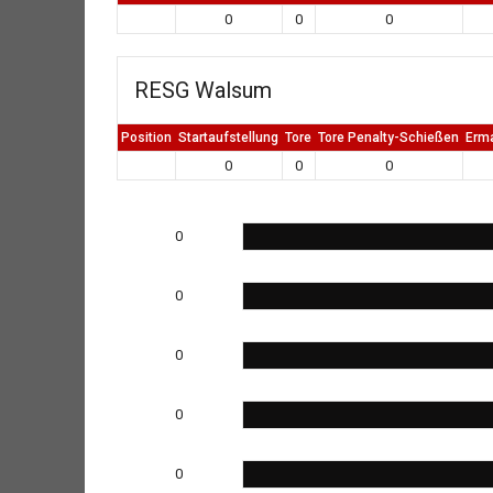
0
0
0
RESG Walsum
Position
Startaufstellung
Tore
Tore Penalty-Schießen
Erm
0
0
0
0
0
0
0
0