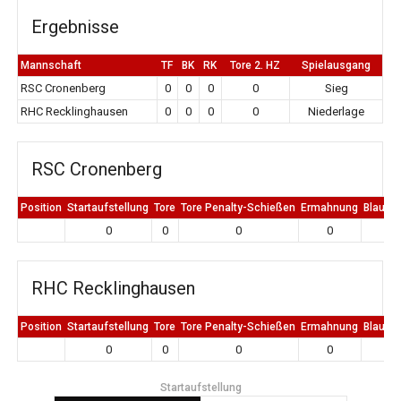
Ergebnisse
Mannschaft
TF
BK
RK
Tore 2. HZ
Spielausgang
RSC Cronenberg
0
0
0
0
Sieg
RHC Recklinghausen
0
0
0
0
Niederlage
RSC Cronenberg
Position
Startaufstellung
Tore
Tore Penalty-Schießen
Ermahnung
Blaue K
0
0
0
0
0
RHC Recklinghausen
Position
Startaufstellung
Tore
Tore Penalty-Schießen
Ermahnung
Blaue K
0
0
0
0
0
Startaufstellung