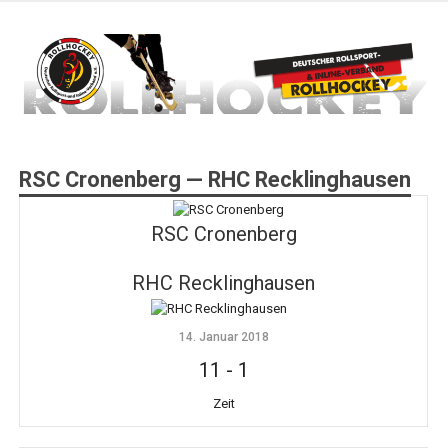
Zum
Inhalt
springen
Deutscher Rollsport- und Inline Verband
ROLLHOCKEY
RSC Cronenberg — RHC Recklinghausen
RSC Cronenberg
RHC Recklinghausen
14. Januar 2018
11
-
1
Zeit