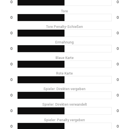
0
0
Tore
0
0
Tore Penalty-Schießen
0
0
Ermahnung
0
0
Blaue Karte
0
0
Rote Karte
0
0
Spieler: Direkten vergeben
0
0
Spieler: Direkten verwandelt
0
0
Spieler: Penalty vergeben
0
0