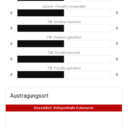
Spieler: Penalty verwandelt
0
0
TW: Direkten kassiert
0
0
TW: Direkten gehalten
0
0
TW: Penalty kassiert
0
0
TW: Penalty gehalten
0
0
Austragungsort
Düsseldorf, Rollsporthalle Eckenerstr.