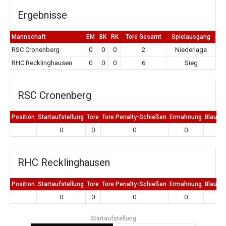
Ergebnisse
Mannschaft
EM
BK
RK
Tore Gesamt
Spielausgang
RSC Cronenberg
0
0
0
2
Niederlage
RHC Recklinghausen
0
0
0
6
Sieg
RSC Cronenberg
Position
Startaufstellung
Tore
Tore Penalty-Schießen
Ermahnung
Blaue K
0
0
0
0
0
RHC Recklinghausen
Position
Startaufstellung
Tore
Tore Penalty-Schießen
Ermahnung
Blaue K
0
0
0
0
0
Startaufstellung