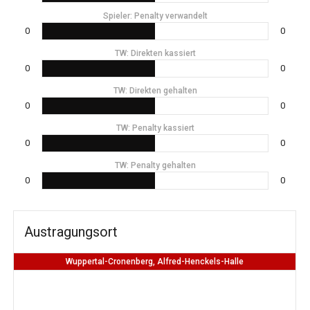
Spieler: Penalty verwandelt
0
0
TW: Direkten kassiert
0
0
TW: Direkten gehalten
0
0
TW: Penalty kassiert
0
0
TW: Penalty gehalten
0
0
Austragungsort
Wuppertal-Cronenberg, Alfred-Henckels-Halle