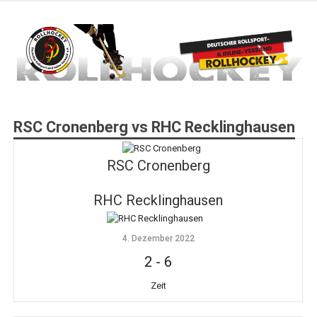
Zum
Inhalt
springen
Deutscher Rollsport- und Inline Verband
ROLLHOCKEY
RSC Cronenberg vs RHC Recklinghausen
RSC Cronenberg
RHC Recklinghausen
4. Dezember 2022
2
-
6
Zeit