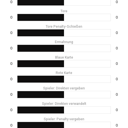
0
0
Tore
0
0
Tore Penalty-Schießen
0
0
Ermahnung
0
0
Blaue Karte
0
0
Rote Karte
0
0
Spieler: Direkten vergeben
0
0
Spieler: Direkten verwandelt
0
0
Spieler: Penalty vergeben
0
0