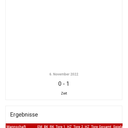
6. November 2022
0
-
1
Zeit
Ergebnisse
Mannschaft
EM
BK
RK
Tore 1. HZ
Tore 2. HZ
Tore Gesamt
Spielaus