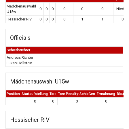
Mädchenauswahl
0
0
0
0
0
0
Niederl
U15w
Hessischer RIV
0
0
0
0
1
1
Sie
Officials
Schiedsrichter
Andreas Richter
Lukas Hollstein
Mädchenauswahl U15w
Position
Startaufstellung
Tore
Tore Penalty-Schießen
Ermahnung
Blaue K
0
0
0
0
0
Hessischer RIV