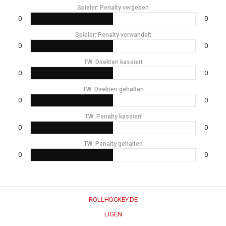
Spieler: Penalty vergeben
0
0
Spieler: Penalty verwandelt
0
0
TW: Direkten kassiert
0
0
TW: Direkten gehalten
0
0
TW: Penalty kassiert
0
0
TW: Penalty gehalten
0
0
ROLLHOCKEY.DE
LIGEN