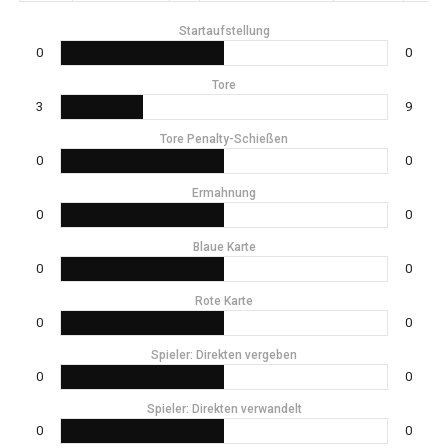
Startaufstellung
0
0
Tore
3
9
Tore Penalty-Schießen
0
0
Ermahnung
0
0
Blaue Karte
0
0
Rote Karte
0
0
Spieler: Direkten vergeben
0
0
Spieler: Direkten verwandelt
0
0