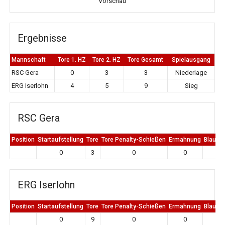
Vorschau
Ergebnisse
Mannschaft
Tore 1. HZ
Tore 2. HZ
Tore Gesamt
Spielausgang
RSC Gera
0
3
3
Niederlage
ERG Iserlohn
4
5
9
Sieg
RSC Gera
Position
Startaufstellung
Tore
Tore Penalty-Schießen
Ermahnung
Blaue K
0
3
0
0
0
ERG Iserlohn
Position
Startaufstellung
Tore
Tore Penalty-Schießen
Ermahnung
Blaue K
0
9
0
0
0