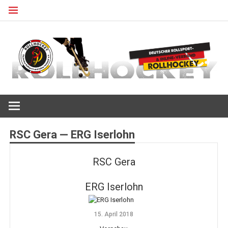
Zum
Inhalt
springen
Deutscher Rollsport- und Inline Verband
ROLLHOCKEY
RSC Gera — ERG Iserlohn
RSC Gera
ERG Iserlohn
15. April 2018