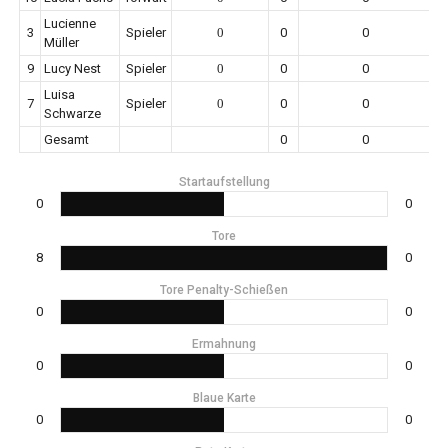
Lucienne
3
Spieler
0
0
0
Müller
9
Lucy Nest
Spieler
0
0
0
Luisa
7
Spieler
0
0
0
Schwarze
Gesamt
0
0
Startaufstellung
0
0
Tore
8
0
Tore Penalty-Schießen
0
0
Ermahnung
0
0
Blaue Karte
0
0