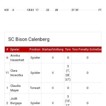
KO
1
4
12
12
13
17
23
28
37
39
FT
SC Bison Calenberg
#
Spieler
Position
Startaufstellung
Tore
Tore Penalty-Schießen
E
Annika
6
Spieler
0
0
0
Hasenheit
3
Clara
(1',
11
Spieler
0
0
Nowotka
28',
37')
Claudia
1
Torwart
0
0
0
Mayer
3
Judit
(13',
2
Burgaya
Spieler
0
0
17',