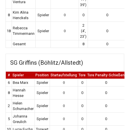
Ventura
39')
Kim Alina
8
Spieler
0
0
0
Henckels
2
Rebecca
18
Spieler
0
(4',
0
Timmermann
23')
Gesamt
8
0
SG Griffins (Böhlitz/Allstedt)
#
Spieler
Position
Startaufstellung
Tore
Tore Penalty-Schießen
E
6
Bea Marx
Spieler
0
0
0
Hannah
8
Spieler
0
0
0
Hesse
Helen
2
Spieler
0
0
0
Schumacher
Johanna
5
Spieler
0
0
0
Greulich
10
Lucia Fuchs
Torwart
0
0
0