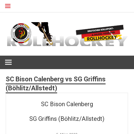
Zum
Inhalt
springen
Deutscher Rollsport- und Inline Verband
ROLLHOCKEY
SC Bison Calenberg vs SG Griffins
(Böhlitz/Allstedt)
SC Bison Calenberg
SG Griffins (Böhlitz/Allstedt)