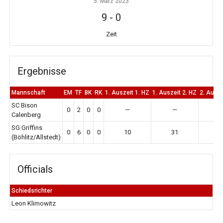
5. März 2023
9
-
0
Zeit
Ergebnisse
Mannschaft
EM
TF
BK
RK
1. Auszeit 1. HZ
1. Auszeit 2. HZ
2. Ausze
SC Bison
0
2
0
0
—
—
Calenberg
SG Griffins
0
6
0
0
10
31
3
(Böhlitz/Allstedt)
Officials
Schiedsrichter
Leon Klimowitz