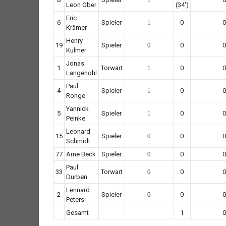
Leon Ober
(34')
Eric
6
Spieler
1
0
0
Krämer
Henry
19
Spieler
0
0
0
Kulmer
Jonas
1
Torwart
1
0
0
Langenohl
Paul
4
Spieler
1
0
0
Ronge
Yannick
5
Spieler
1
0
0
Peinke
Leonard
15
Spieler
0
0
0
Schmidt
77
Arne Beck
Spieler
0
0
0
Paul
33
Torwart
0
0
0
Durben
Lennard
2
Spieler
0
0
0
Peters
Gesamt
1
0