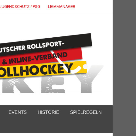
JUGENDSCHUTZ / PSG
LIGAMANAGER
EVENTS
HISTORIE
SPIELREGELN