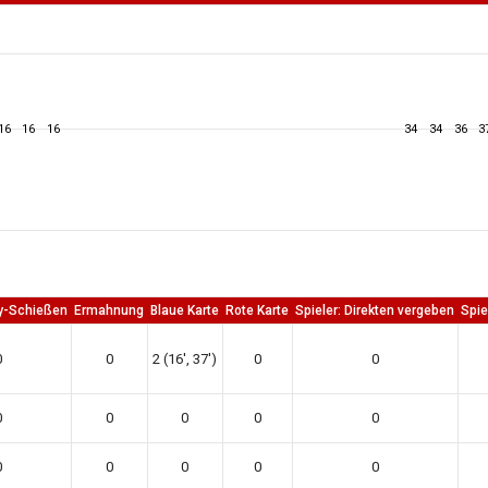
16
16
16
34
34
36
3
ty-Schießen
Ermahnung
Blaue Karte
Rote Karte
Spieler: Direkten vergeben
Spie
0
0
2 (16', 37')
0
0
0
0
0
0
0
0
0
0
0
0