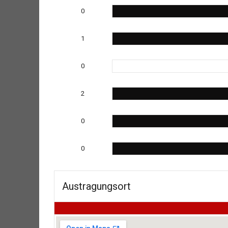
0
1
0
2
0
0
Austragungsort