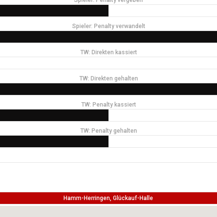
Spieler: Penalty verwandelt
TW: Direkten kassiert
TW: Direkten gehalten
TW: Penalty kassiert
TW: Penalty gehalten
Hamm-Herringen, Glückauf-Halle