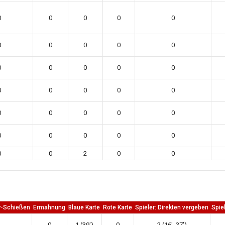
0
0
0
0
0
0
0
0
0
0
0
0
0
0
0
0
0
0
0
0
0
0
0
0
0
0
0
0
0
0
0
0
2
0
0
y-Schießen
Ermahnung
Blaue Karte
Rote Karte
Spieler: Direkten vergeben
Spie
0
1 (39')
0
2 (16', 37')