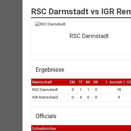
RSC Darmstadt vs IGR Re
RSC Darmstadt
Ergebnisse
Mannschaft
EM
TF
BK
RK
1. Auszeit 1. H
RSC Darmstadt
0
1
1
0
18
IGR Remscheid
0
4
0
0
9
Officials
Schiedsrichter