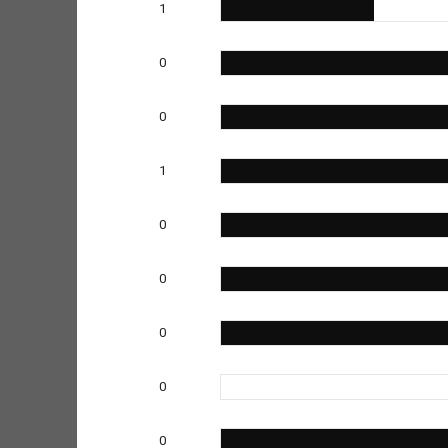
1
0
0
1
0
0
0
0
0