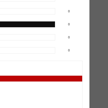
0
0
0
0