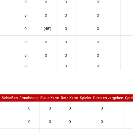
0
0
0
0
0
0
0
0
0
1 (48')
0
0
0
0
0
0
0
0
0
0
0
1
0
0
y-Schießen
Ermahnung
Blaue Karte
Rote Karte
Spieler: Direkten vergeben
Spie
0
0
0
0
0
0
0
0