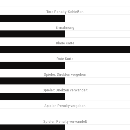
Tore Penalty-Schießen
Ermahnung
Blaue Karte
Rote Karte
Spieler: Direkten vergeben
Spieler: Direkten verwandelt
Spieler: Penalty vergeben
Spieler: Penalty verwandelt