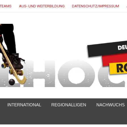
LTEAMS
AUS- UND WEITERBILDUNG
DATENSCHUTZ/IMPRESSUM
INTERNATIONAL
REGIONALLIGEN
NACHWUCHS