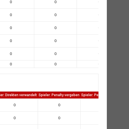
0
0
0
0
0
0
0
0
0
0
0
0
0
0
0
0
0
0
ler: Direkten verwandelt
Spieler: Penalty vergeben
Spieler: Penalty verwandelt
T
0
0
0
0
0
0