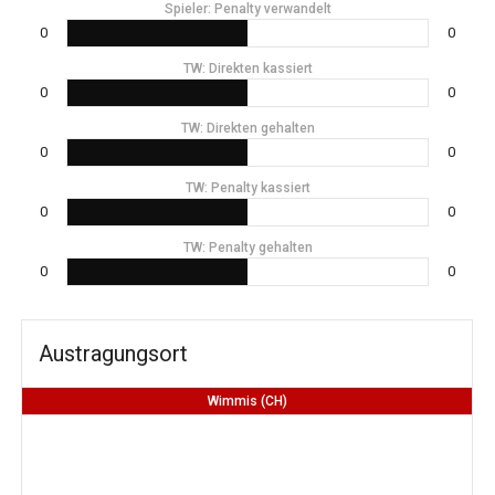
Spieler: Penalty verwandelt
0
0
TW: Direkten kassiert
0
0
TW: Direkten gehalten
0
0
TW: Penalty kassiert
0
0
TW: Penalty gehalten
0
0
Austragungsort
Wimmis (CH)