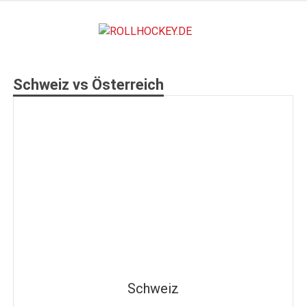
Zum
Inhalt
ROLLHO
springen
Deutscher Rollsport- und Inline Verband
Schweiz vs Österreich
Schweiz