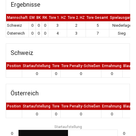
Ergebnisse
Mannschaft
EM
BK
RK
Tore 1. HZ
Tore 2. HZ
Tore Gesamt
Spielausgang
Schweiz
0
0
0
3
2
5
Niederlage
Österreich
0
0
0
4
3
7
Sieg
Schweiz
Position
Startaufstellung
Tore
Tore Penalty-Schießen
Ermahnung
Blaue K
0
0
0
0
0
Österreich
Position
Startaufstellung
Tore
Tore Penalty-Schießen
Ermahnung
Blaue K
0
0
0
0
0
Startaufstellung
0
0