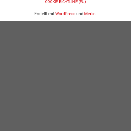
COOKIE-RICHTLINIE (EU)
Erstellt mit
WordPress
und
Merlin
.