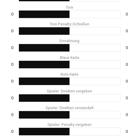
Tore
0
0
Tore Penalty-Schießen
0
0
Ermahnung
0
0
Blaue Karte
0
0
Rote Karte
0
0
Spieler: Direkten vergeben
0
0
Spieler: Direkten verwandelt
0
0
Spieler: Penalty vergeben
0
0