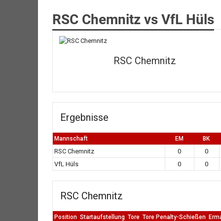
RSC Chemnitz vs VfL Hüls
RSC Chemnitz
Ergebnisse
Mannschaft
EM
BK
RSC Chemnitz
0
0
VfL Hüls
0
0
RSC Chemnitz
Position
Startaufstellung
Tore
Tore Penalty-Schießen
Erm