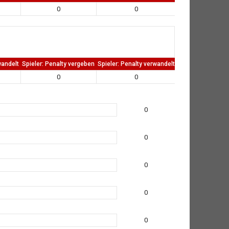
0
0
0
wandelt
Spieler: Penalty vergeben
Spieler: Penalty verwandelt
TW: Direkten kass
0
0
0
0
0
0
0
0