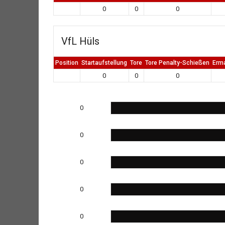
0
0
0
VfL Hüls
Position
Startaufstellung
Tore
Tore Penalty-Schießen
Erm
0
0
0
0
0
0
0
0