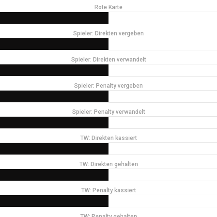
Rote Karte
Spieler: Direkten vergeben
Spieler: Direkten verwandelt
Spieler: Penalty vergeben
Spieler: Penalty verwandelt
TW: Direkten kassiert
TW: Direkten gehalten
TW: Penalty kassiert
TW: Penalty gehalten