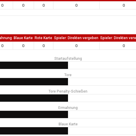
0
0
0
0
0
ahnung
Blaue Karte
Rote Karte
Spieler: Direkten vergeben
Spieler: Direkten ver
0
0
0
0
0
Startaufstellung
Tore
Tore Penalty-Schießen
Ermahnung
Blaue Karte