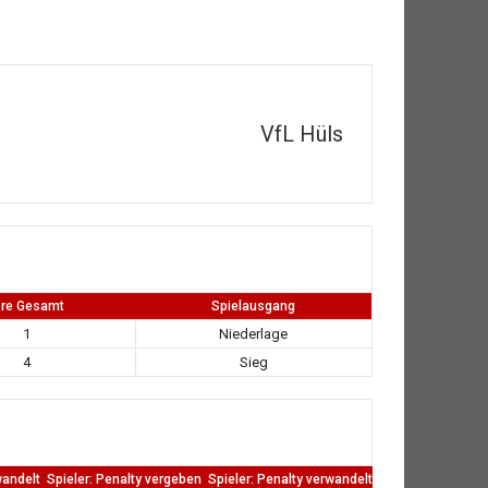
VfL Hüls
ore Gesamt
Spielausgang
1
Niederlage
4
Sieg
wandelt
Spieler: Penalty vergeben
Spieler: Penalty verwandelt
TW: Direkten kass