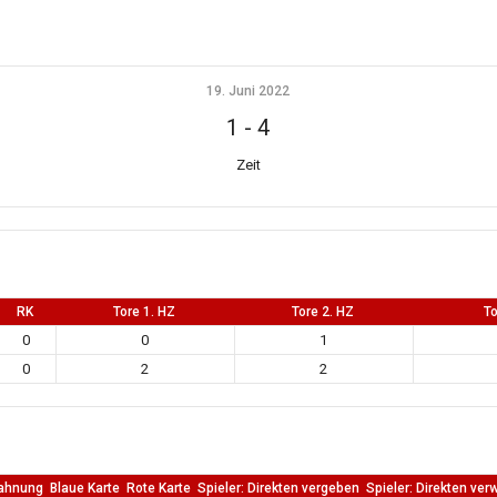
19. Juni 2022
1
-
4
Zeit
RK
Tore 1. HZ
Tore 2. HZ
T
0
0
1
0
2
2
ahnung
Blaue Karte
Rote Karte
Spieler: Direkten vergeben
Spieler: Direkten ver