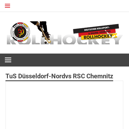
Zum
Inhalt
springen
Deutscher Rollsport- und Inline Verband
ROLLHOCKEY
TuS Düsseldorf-Nordvs RSC Chemnitz