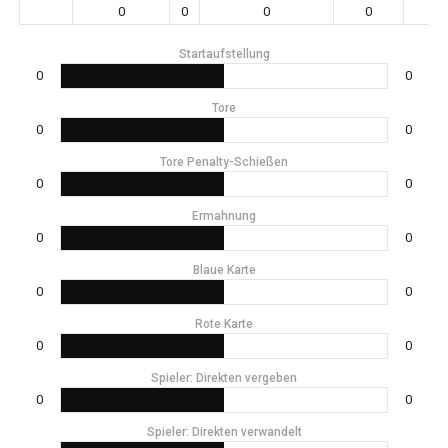
0
0
0
0
0
Startaufstellung
0
0
Tore
0
0
Tore Penalty-Schießen
0
0
Ermahnung
0
0
Blaue Karte
0
0
Rote Karte
0
0
Spieler: Direkten vergeben
0
0
Spieler: Direkten verwandelt