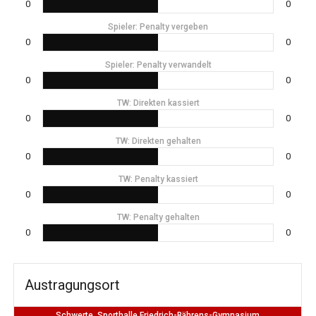
0
0
Spieler: Penalty vergeben
0
0
Spieler: Penalty verwandelt
0
0
TW: Direkten kassiert
0
0
TW: Direkten gehalten
0
0
TW: Penalty kassiert
0
0
TW: Penalty gehalten
0
0
Austragungsort
Schwerte, Sporthalle Friedrich-Bährens-Gymnasium