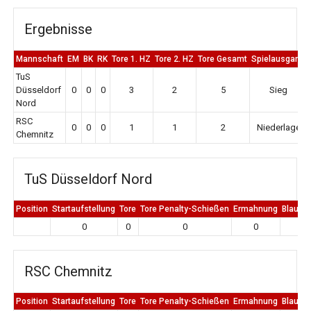
Ergebnisse
Mannschaft
EM
BK
RK
Tore 1. HZ
Tore 2. HZ
Tore Gesamt
Spielausgang
TuS
Düsseldorf
0
0
0
3
2
5
Sieg
Nord
RSC
0
0
0
1
1
2
Niederlage
Chemnitz
TuS Düsseldorf Nord
Position
Startaufstellung
Tore
Tore Penalty-Schießen
Ermahnung
Blaue K
0
0
0
0
0
RSC Chemnitz
Position
Startaufstellung
Tore
Tore Penalty-Schießen
Ermahnung
Blaue K