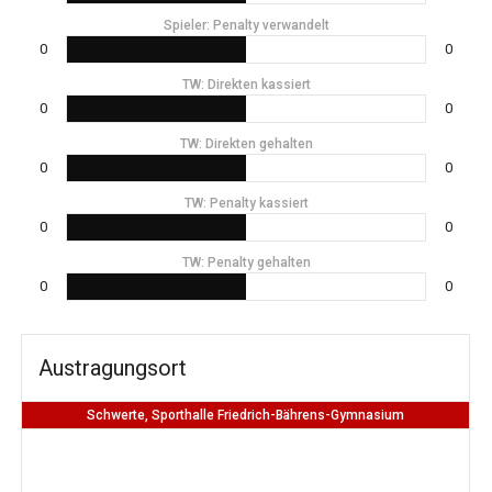
Spieler: Penalty verwandelt
0
0
TW: Direkten kassiert
0
0
TW: Direkten gehalten
0
0
TW: Penalty kassiert
0
0
TW: Penalty gehalten
0
0
Austragungsort
Schwerte, Sporthalle Friedrich-Bährens-Gymnasium