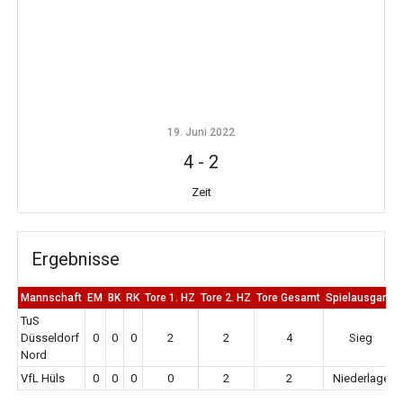
19. Juni 2022
4
-
2
Zeit
Ergebnisse
Mannschaft
EM
BK
RK
Tore 1. HZ
Tore 2. HZ
Tore Gesamt
Spielausgang
TuS
Düsseldorf
0
0
0
2
2
4
Sieg
Nord
VfL Hüls
0
0
0
0
2
2
Niederlage