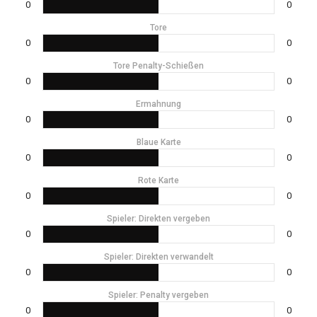
0
0
Tore
0
0
Tore Penalty-Schießen
0
0
Ermahnung
0
0
Blaue Karte
0
0
Rote Karte
0
0
Spieler: Direkten vergeben
0
0
Spieler: Direkten verwandelt
0
0
Spieler: Penalty vergeben
0
0