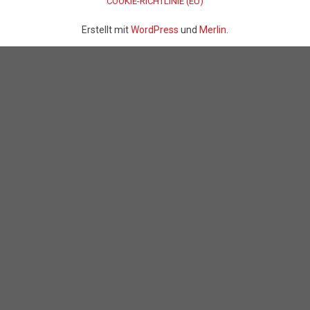
COOKIE-RICHTLINIE (EU)
Erstellt mit
WordPress
und
Merlin
.