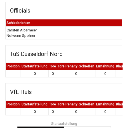
Officials
Schiedsrichter
Carsten Albsmeier
Nolwenn Spohrer
TuS Düsseldorf Nord
Position
Startaufstellung
Tore
Tore Penalty-Schießen
Ermahnung
Blaue K
0
0
0
0
0
VfL Hüls
Position
Startaufstellung
Tore
Tore Penalty-Schießen
Ermahnung
Blaue K
0
0
0
0
0
Startaufstellung