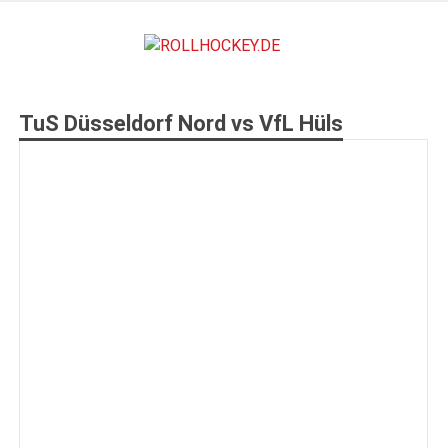
Zum
Inhalt
ROLLHO
springen
Deutscher Rollsport- und Inline Verband
TuS Düsseldorf Nord vs VfL Hüls