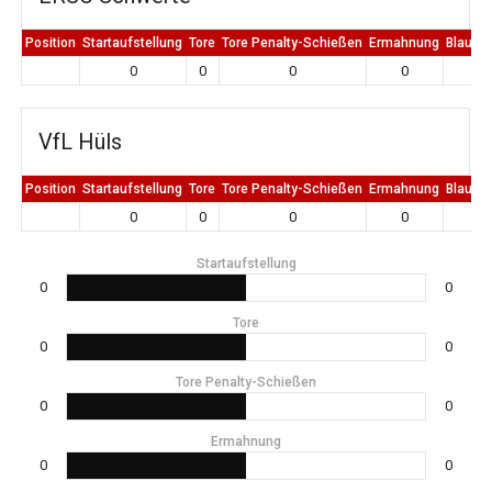
Position
Startaufstellung
Tore
Tore Penalty-Schießen
Ermahnung
Blaue K
0
0
0
0
0
VfL Hüls
Position
Startaufstellung
Tore
Tore Penalty-Schießen
Ermahnung
Blaue K
0
0
0
0
0
Startaufstellung
0
0
Tore
0
0
Tore Penalty-Schießen
0
0
Ermahnung
0
0