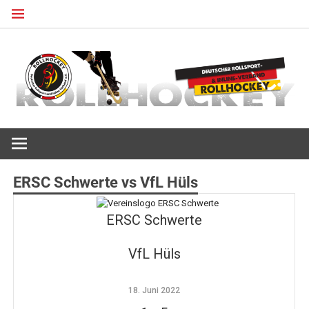
Zum
Inhalt
springen
Deutscher Rollsport- und Inline Verband
ROLLHOCKEY
ERSC Schwerte vs VfL Hüls
ERSC Schwerte
VfL Hüls
18. Juni 2022