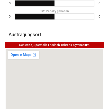
0
0
TW: Penalty gehalten
0
0
Austragungsort
Schwerte, Sporthalle Friedrich-Bährens-Gymnasium