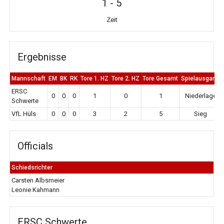
1
-
5
Zeit
Ergebnisse
Mannschaft
EM
BK
RK
Tore 1. HZ
Tore 2. HZ
Tore Gesamt
Spielausgang
ERSC
0
0
0
1
0
1
Niederlage
Schwerte
VfL Hüls
0
0
0
3
2
5
Sieg
Officials
Schiedsrichter
Carsten Albsmeier
Leonie Kahmann
ERSC Schwerte