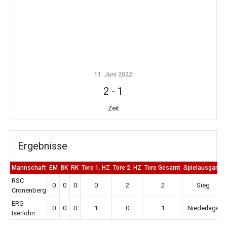
11. Juni 2022
2
-
1
Zeit
Ergebnisse
Mannschaft
EM
BK
RK
Tore 1. HZ
Tore 2. HZ
Tore Gesamt
Spielausgang
RSC
0
0
0
0
2
2
Sieg
Cronenberg
ERG
0
0
0
1
0
1
Niederlage
Iserlohn