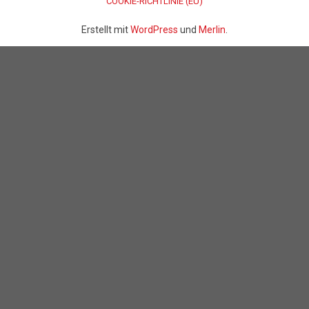
COOKIE-RICHTLINIE (EU)
Erstellt mit
WordPress
und
Merlin
.