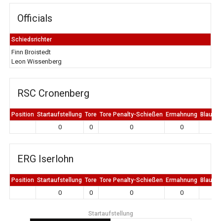
Officials
Schiedsrichter
Finn Broistedt
Leon Wissenberg
RSC Cronenberg
Position
Startaufstellung
Tore
Tore Penalty-Schießen
Ermahnung
Blaue K
0
0
0
0
0
ERG Iserlohn
Position
Startaufstellung
Tore
Tore Penalty-Schießen
Ermahnung
Blaue K
0
0
0
0
0
Startaufstellung