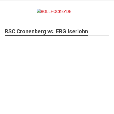
Zum
Inhalt
ROLLHO
springen
Deutscher Rollsport- und Inline Verband
RSC Cronenberg vs. ERG Iserlohn