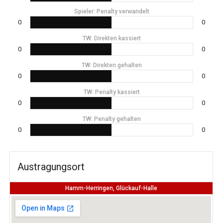
Spieler: Penalty verwandelt
0
0
TW: Direkten kassiert
0
0
TW: Direkten gehalten
0
0
TW: Penalty kassiert
0
0
TW: Penalty gehalten
0
0
Austragungsort
Hamm-Herringen, Glückauf-Halle