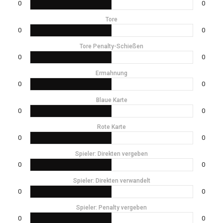
0
0
Tore
0
0
Tore Penalty-Schießen
0
0
Ermahnung
0
0
Blaue Karte
0
0
Rote Karte
0
0
Spieler: Direkten vergeben
0
0
Spieler: Direkten verwandelt
0
0
Spieler: Penalty vergeben
0
0