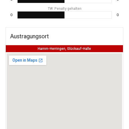
TW: Penalty gehalten
0
0
Austragungsort
Hamm-Herringen, Glückauf-Halle