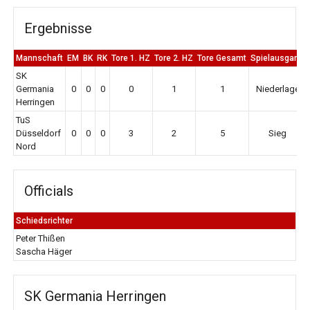
Ergebnisse
Mannschaft
EM
BK
RK
Tore 1. HZ
Tore 2. HZ
Tore Gesamt
Spielausgang
SK
Germania
0
0
0
0
1
1
Niederlage
Herringen
TuS
Düsseldorf
0
0
0
3
2
5
Sieg
Nord
Officials
Schiedsrichter
Peter Thißen
Sascha Häger
SK Germania Herringen