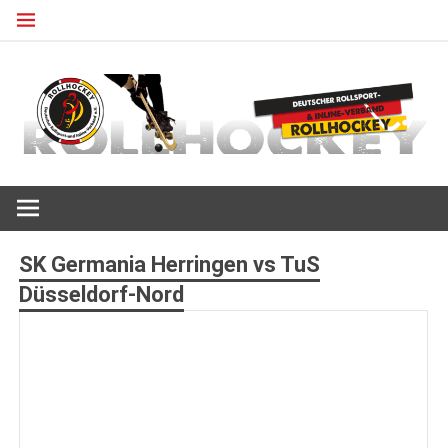
Zum
Inhalt
springen
Deutscher Rollsport- und Inline Verband
ROLLHOCKEY
SK Germania Herringen vs TuS
Düsseldorf-Nord