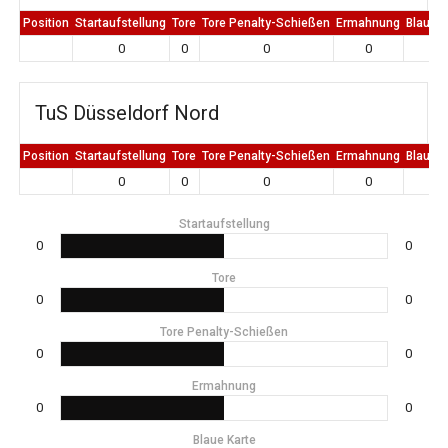
Position
Startaufstellung
Tore
Tore Penalty-Schießen
Ermahnung
Blaue K
0
0
0
0
0
TuS Düsseldorf Nord
Position
Startaufstellung
Tore
Tore Penalty-Schießen
Ermahnung
Blaue K
0
0
0
0
0
Startaufstellung
0
0
Tore
0
0
Tore Penalty-Schießen
0
0
Ermahnung
0
0
Blaue Karte