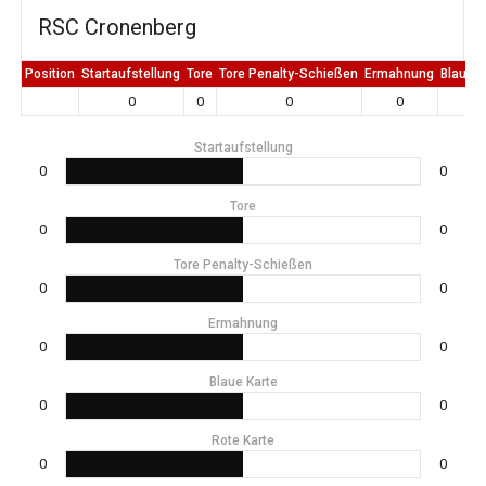
RSC Cronenberg
Position
Startaufstellung
Tore
Tore Penalty-Schießen
Ermahnung
Blaue K
0
0
0
0
0
Startaufstellung
0
0
Tore
0
0
Tore Penalty-Schießen
0
0
Ermahnung
0
0
Blaue Karte
0
0
Rote Karte
0
0