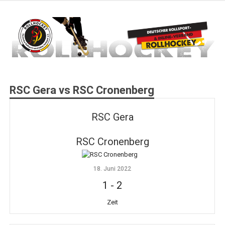
Zum
Inhalt
springen
Deutscher Rollsport- und Inline Verband
ROLLHOCKEY
RSC Gera vs RSC Cronenberg
RSC Gera
RSC Cronenberg
18. Juni 2022
1
-
2
Zeit