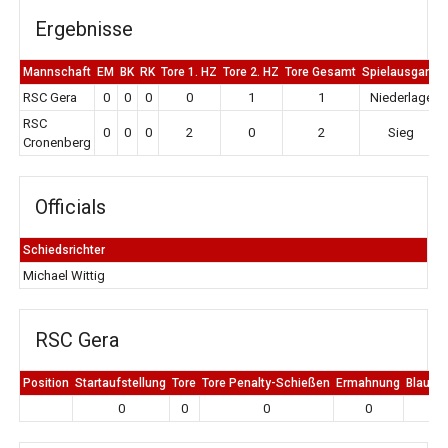
Ergebnisse
Mannschaft
EM
BK
RK
Tore 1. HZ
Tore 2. HZ
Tore Gesamt
Spielausgang
RSC Gera
0
0
0
0
1
1
Niederlage
RSC
0
0
0
2
0
2
Sieg
Cronenberg
Officials
Schiedsrichter
Michael Wittig
RSC Gera
Position
Startaufstellung
Tore
Tore Penalty-Schießen
Ermahnung
Blaue K
0
0
0
0
0