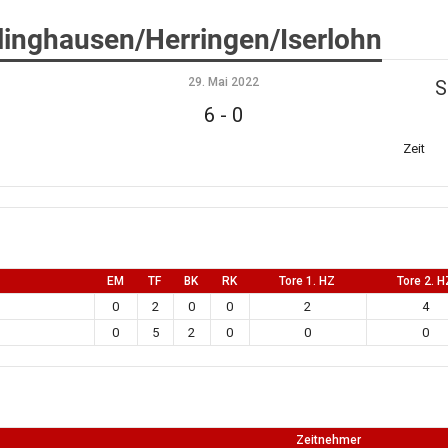
inghausen/Herringen/Iserlohn
29. Mai 2022
S
6
-
0
Zeit
EM
TF
BK
RK
Tore 1. HZ
Tore 2. H
0
2
0
0
2
4
0
5
2
0
0
0
Zeitnehmer