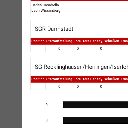
Carles Casabella
Leon Wissenberg
SGR Darmstadt
Position
Startaufstellung
Tore
Tore Penalty-Schießen
Erm
0
0
0
SG Recklinghausen/Herringen/Iserlo
Position
Startaufstellung
Tore
Tore Penalty-Schießen
Erm
0
0
0
0
0