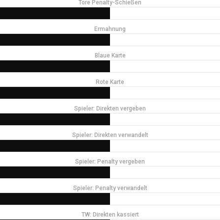
Tore Penalty-Schießen
Ermahnung
Blaue Karte
Rote Karte
Spieler: Direkten vergeben
Spieler: Direkten verwandelt
Spieler: Penalty vergeben
Spieler: Penalty verwandelt
TW: Direkten kassiert