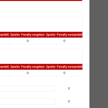
wandelt
Spieler: Penalty vergeben
Spieler: Penalty verwandelt
TW: Direkten kass
0
0
0
wandelt
Spieler: Penalty vergeben
Spieler: Penalty verwandelt
TW: Direkten kass
0
0
0
0
0