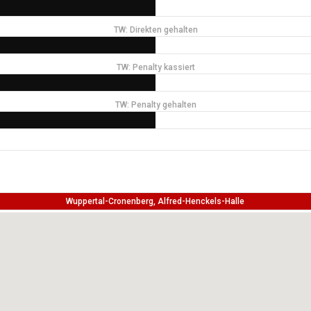
TW: Direkten gehalten
TW: Penalty kassiert
TW: Penalty gehalten
Wuppertal-Cronenberg, Alfred-Henckels-Halle