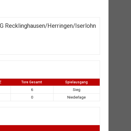
G Recklinghausen/Herringen/Iserlohn
Z
Tore Gesamt
Spielausgang
6
Sieg
0
Niederlage