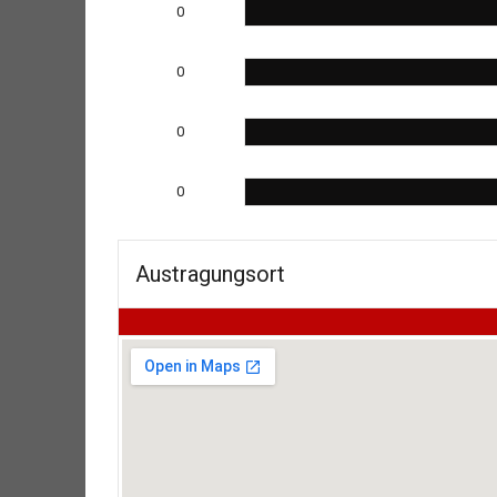
0
0
0
0
Austragungsort