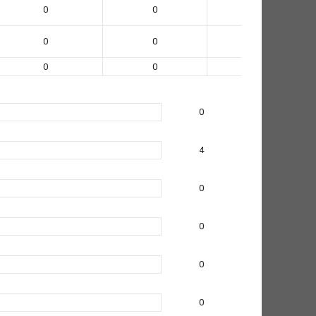
0
0
0
0
0
0
0
0
0
0
4
0
0
0
0