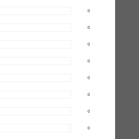
0
0
0
0
0
0
0
0