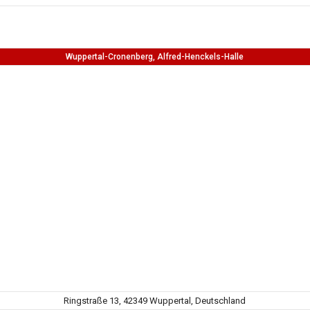
Wuppertal-Cronenberg, Alfred-Henckels-Halle
Ringstraße 13, 42349 Wuppertal, Deutschland