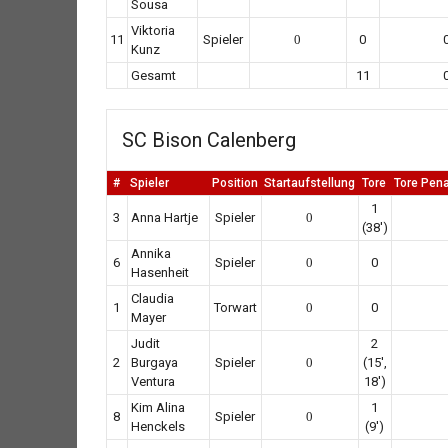
Sousa
Viktoria
11
Spieler
0
0
Kunz
Gesamt
11
SC Bison Calenberg
#
Spieler
Position
Startaufstellung
Tore
Tore Pen
1
3
Anna Hartje
Spieler
0
(38')
Annika
6
Spieler
0
0
Hasenheit
Claudia
1
Torwart
0
0
Mayer
Judit
2
2
Burgaya
Spieler
0
(15',
Ventura
18')
Kim Alina
1
8
Spieler
0
Henckels
(9')