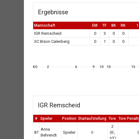
Ergebnisse
Mannschaft
EM
TF
BK
RK
1
IGR Remscheid
0
3
0
0
SC Bison Calenberg
0
1
0
0
KO
2
6
9
10
10
15
IGR Remscheid
#
Spieler
Position
Startaufstellung
Tore
Tore Penal
2
Anna
87
Spieler
0
(6',
Behrendt
10')