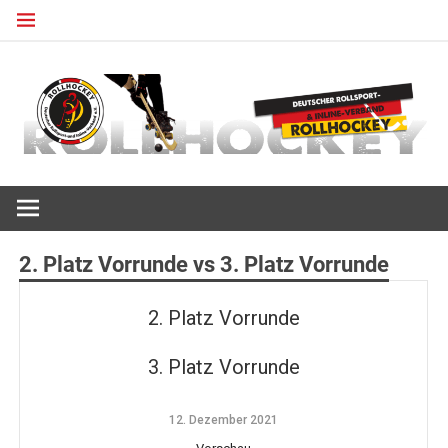
Zum
Inhalt
springen
Deutscher Rollsport- und Inline Verband
ROLLHOCKEY
2. Platz Vorrunde vs 3. Platz Vorrunde
2. Platz Vorrunde
3. Platz Vorrunde
12. Dezember 2021