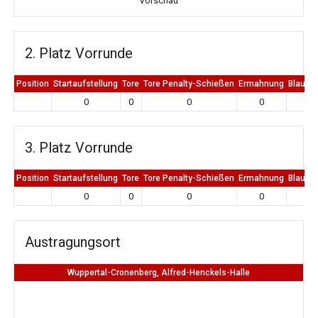
Vorschau
2. Platz Vorrunde
Position
Startaufstellung
Tore
Tore Penalty-Schießen
Ermahnung
Blaue K
0
0
0
0
0
3. Platz Vorrunde
Position
Startaufstellung
Tore
Tore Penalty-Schießen
Ermahnung
Blaue K
0
0
0
0
0
Austragungsort
Wuppertal-Cronenberg, Alfred-Henckels-Halle