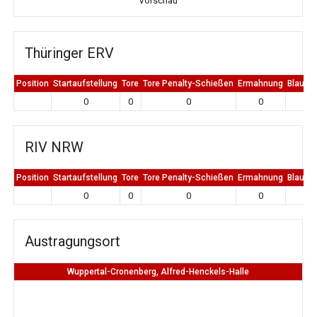
Vorschau
Thüringer ERV
Position
Startaufstellung
Tore
Tore Penalty-Schießen
Ermahnung
Blaue K
0
0
0
0
0
RIV NRW
Position
Startaufstellung
Tore
Tore Penalty-Schießen
Ermahnung
Blaue K
0
0
0
0
0
Austragungsort
Wuppertal-Cronenberg, Alfred-Henckels-Halle