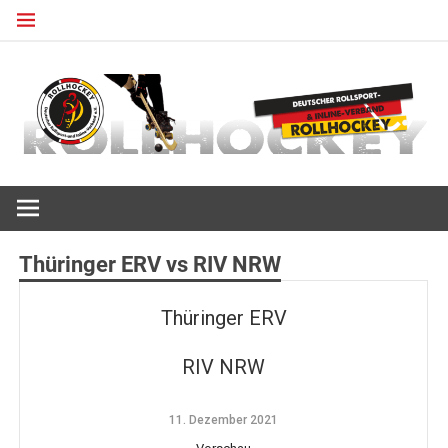
Zum
Inhalt
springen
Deutscher Rollsport- und Inline Verband
ROLLHOCKEY
Thüringer ERV vs RIV NRW
Thüringer ERV
RIV NRW
11. Dezember 2021