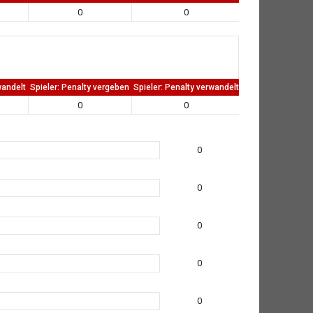
0
0
0
wandelt
Spieler: Penalty vergeben
Spieler: Penalty verwandelt
TW: Direkten kass
0
0
0
0
0
0
0
0