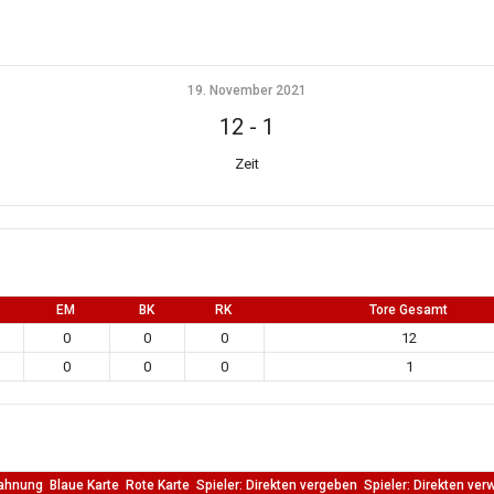
19. November 2021
12
-
1
Zeit
EM
BK
RK
Tore Gesamt
0
0
0
12
0
0
0
1
ahnung
Blaue Karte
Rote Karte
Spieler: Direkten vergeben
Spieler: Direkten ver