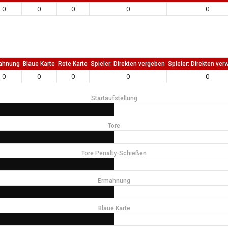
0
0
0
0
0
ahnung
Blaue Karte
Rote Karte
Spieler: Direkten vergeben
Spieler: Direkten ver
0
0
0
0
0
Startaufstellung
Tore
Tore Penalty-Schießen
Ermahnung
Blaue Karte