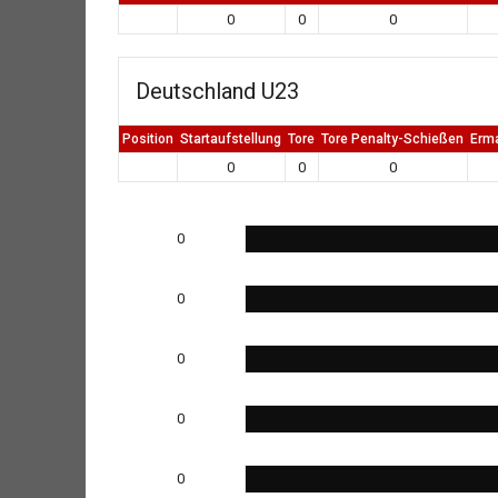
0
0
0
Deutschland U23
Position
Startaufstellung
Tore
Tore Penalty-Schießen
Erm
0
0
0
0
0
0
0
0