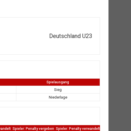
Deutschland U23
Spielausgang
Sieg
Niederlage
wandelt
Spieler: Penalty vergeben
Spieler: Penalty verwandelt
TW: Direkten kass