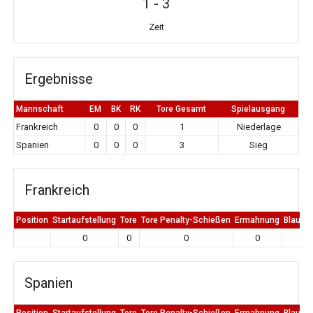
1
-
3
Zeit
Ergebnisse
Mannschaft
EM
BK
RK
Tore Gesamt
Spielausgang
Frankreich
0
0
0
1
Niederlage
Spanien
0
0
0
3
Sieg
Frankreich
Position
Startaufstellung
Tore
Tore Penalty-Schießen
Ermahnung
Blaue K
0
0
0
0
0
Spanien
Position
Startaufstellung
Tore
Tore Penalty-Schießen
Ermahnung
Blaue K