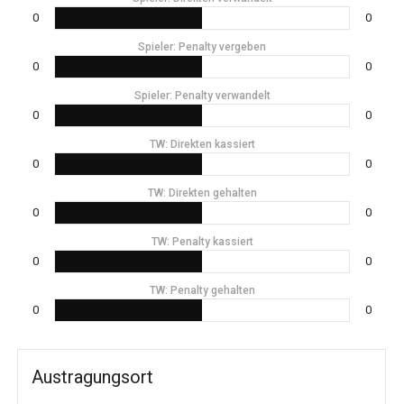
0
0
Spieler: Penalty vergeben
0
0
Spieler: Penalty verwandelt
0
0
TW: Direkten kassiert
0
0
TW: Direkten gehalten
0
0
TW: Penalty kassiert
0
0
TW: Penalty gehalten
0
0
Austragungsort