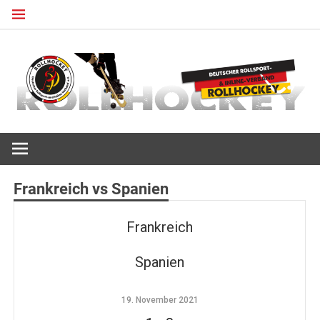
Zum
Inhalt
springen
Deutscher Rollsport- und Inline Verband
ROLLHOCKEY
Frankreich vs Spanien
Frankreich
Spanien
19. November 2021