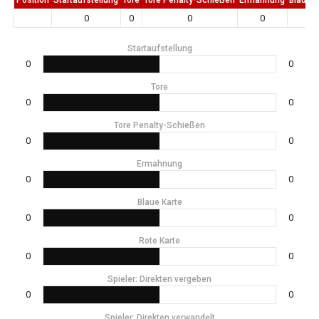
0
0
0
0
0
Startaufstellung
0
0
Tore
0
0
Tore Penalty-Schießen
0
0
Ermahnung
0
0
Blaue Karte
0
0
Rote Karte
0
0
Spieler: Direkten vergeben
0
0
Spieler: Direkten verwandelt