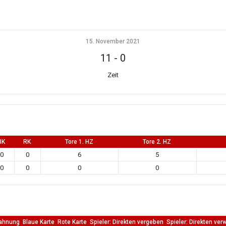
15. November 2021
11
-
0
Zeit
BK
RK
Tore 1. HZ
Tore 2. HZ
0
0
6
5
0
0
0
0
ahnung
Blaue Karte
Rote Karte
Spieler: Direkten vergeben
Spieler: Direkten ver