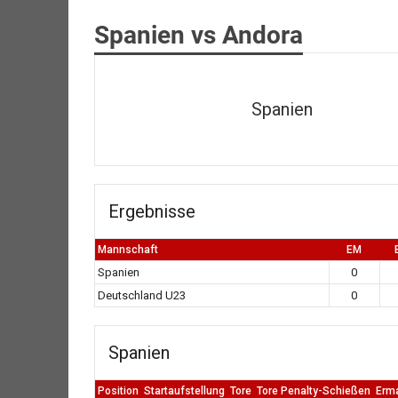
Spanien vs Andora
Spanien
Ergebnisse
Mannschaft
EM
Spanien
0
Deutschland U23
0
Spanien
Position
Startaufstellung
Tore
Tore Penalty-Schießen
Erm