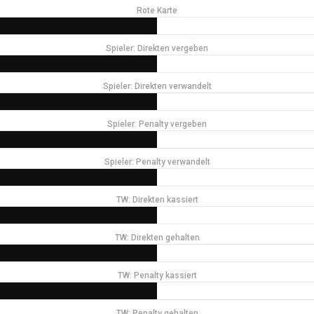
Rote Karte
Spieler: Direkten vergeben
Spieler: Direkten verwandelt
Spieler: Penalty vergeben
Spieler: Penalty verwandelt
TW: Direkten kassiert
TW: Direkten gehalten
TW: Penalty kassiert
TW: Penalty gehalten