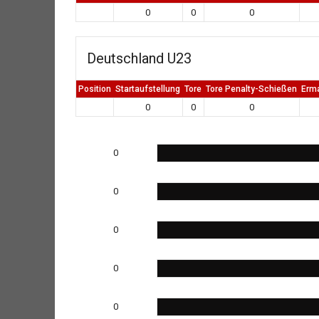
0
0
0
Deutschland U23
Position
Startaufstellung
Tore
Tore Penalty-Schießen
Erm
0
0
0
0
0
0
0
0