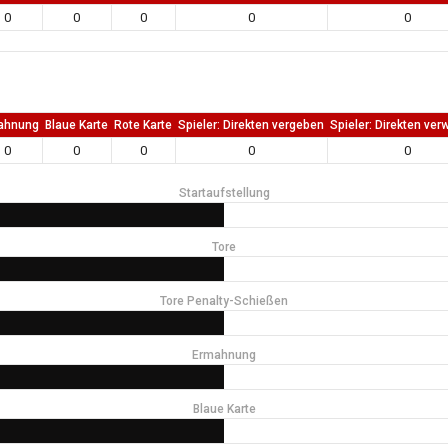
0
0
0
0
0
ahnung
Blaue Karte
Rote Karte
Spieler: Direkten vergeben
Spieler: Direkten ver
0
0
0
0
0
Startaufstellung
Tore
Tore Penalty-Schießen
Ermahnung
Blaue Karte