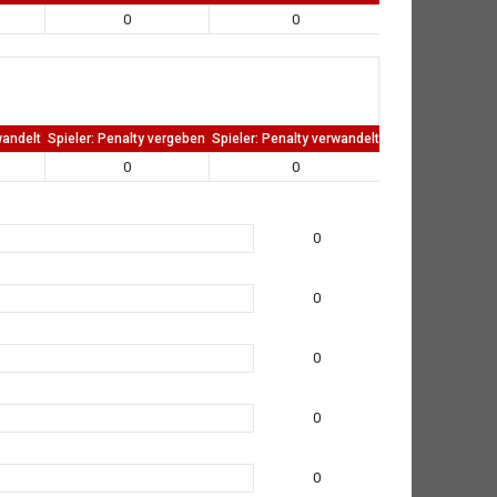
0
0
0
wandelt
Spieler: Penalty vergeben
Spieler: Penalty verwandelt
TW: Direkten kass
0
0
0
0
0
0
0
0