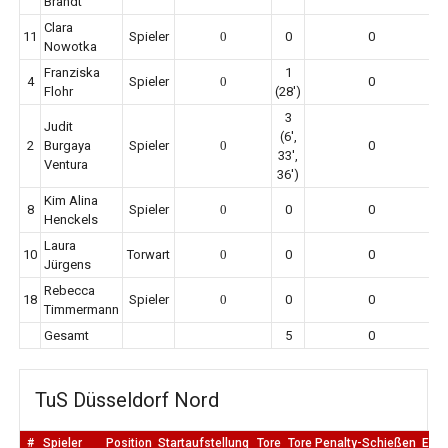
Brandt
Clara
11
Spieler
0
0
0
Nowotka
Franziska
1
4
Spieler
0
0
Flohr
(28')
3
Judit
(6',
2
Burgaya
Spieler
0
0
33',
Ventura
36')
Kim Alina
8
Spieler
0
0
0
Henckels
Laura
10
Torwart
0
0
0
Jürgens
Rebecca
18
Spieler
0
0
0
Timmermann
Gesamt
5
0
TuS Düsseldorf Nord
#
Spieler
Position
Startaufstellung
Tore
Tore Penalty-Schießen
Erm