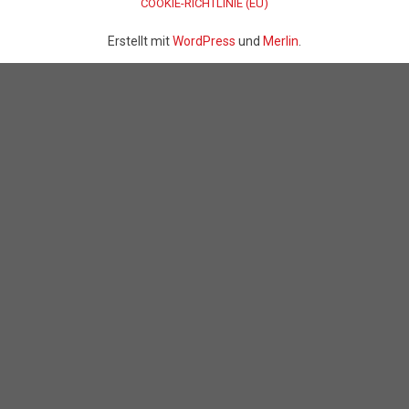
COOKIE-RICHTLINIE (EU)
Erstellt mit
WordPress
und
Merlin
.