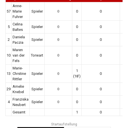
Anne-
57
Marie
Spieler
0
0
0
Fuhrer
Celina
5
Spieler
0
0
0
Baltes
Daniela
2
Spieler
0
0
0
Paczia
Maren
10
van der
Torwart
0
0
0
Fels
Marie-
1
13
Chrstine
Spieler
0
0
(18')
Rittler
Amelie
29
Spieler
0
0
0
Knebel
Franziska
4
Spieler
0
0
0
Neubert
Gesamt
1
0
Startaufstellung