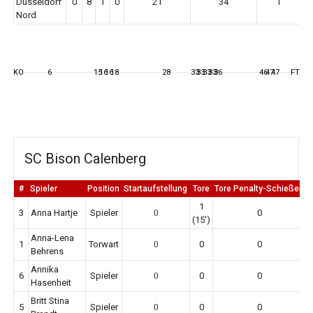
Düsseldorf
0
8
1
0
21
34
1
Nord
KO
6
15
16
16
18
28
33
33
33
33
36
46
47
47
FT
SC Bison Calenberg
#
Spieler
Position
Startaufstellung
Tore
Tore Penalty-Schießen
1
3
Anna Hartje
Spieler
0
0
(15')
Anna-Lena
1
Torwart
0
0
0
Behrens
Annika
6
Spieler
0
0
0
Hasenheit
Britt Stina
5
Spieler
0
0
0