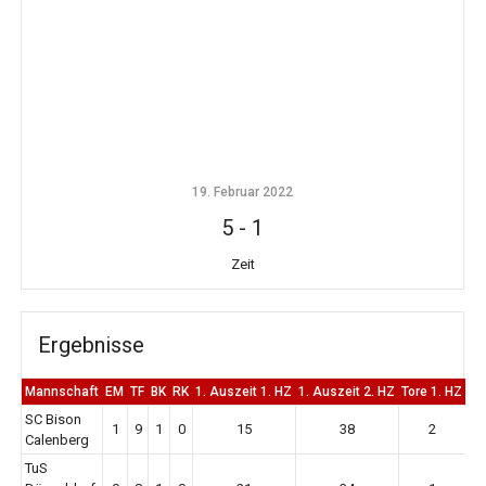
19. Februar 2022
5
-
1
Zeit
Ergebnisse
Mannschaft
EM
TF
BK
RK
1. Auszeit 1. HZ
1. Auszeit 2. HZ
Tore 1. HZ
To
SC Bison
1
9
1
0
15
38
2
Calenberg
TuS