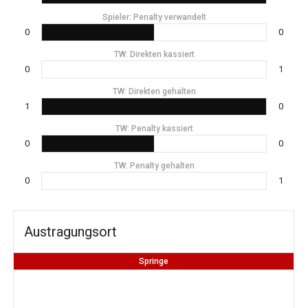
Spieler: Penalty verwandelt
0
0
TW: Direkten kassiert
0
1
TW: Direkten gehalten
1
0
TW: Penalty kassiert
0
0
TW: Penalty gehalten
0
1
Austragungsort
Springe