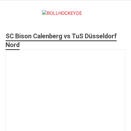
Zum
Inhalt
ROLLHO
springen
Deutscher Rollsport- und Inline Verband
SC Bison Calenberg vs TuS Düsseldorf
Nord