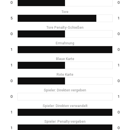
0
0
Tore
5
1
Tore Penalty-Schießen
0
0
Ermahnung
1
0
Blaue Karte
1
1
Rote Karte
0
0
Spieler: Direkten vergeben
0
1
Spieler: Direkten verwandelt
1
0
Spieler: Penalty vergeben
1
0