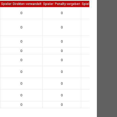
Spieler: Direkten verwandelt
Spieler: Penalty vergeben
Spieler: Penalty verwand
0
0
0
0
0
0
0
0
0
0
0
0
0
0
0
0
0
0
0
0
0
0
0
0
0
0
0