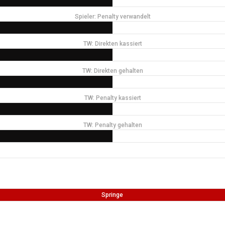
Spieler: Penalty verwandelt
TW: Direkten kassiert
TW: Direkten gehalten
TW: Penalty kassiert
TW: Penalty gehalten
Springe