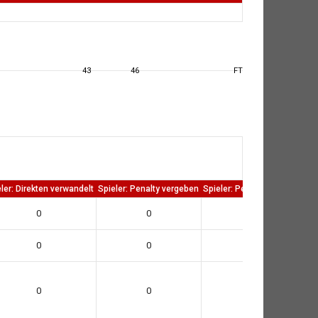
43
46
FT
ler: Direkten verwandelt
Spieler: Penalty vergeben
Spieler: Penalty verwandelt
0
0
0
0
0
0
0
0
0