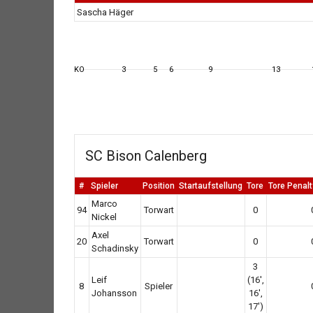
Sascha Häger
KO
3
5
6
9
13
SC Bison Calenberg
#
Spieler
Position
Startaufstellung
Tore
Tore Penal
Marco
94
Torwart
0
Nickel
Axel
20
Torwart
0
Schadinsky
3
Leif
(16',
8
Spieler
Johansson
16',
17')