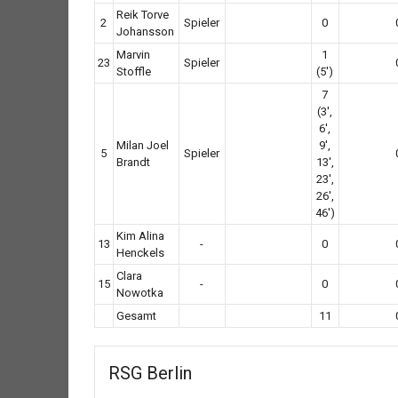
Reik Torve
2
Spieler
0
Johansson
Marvin
1
23
Spieler
Stoffle
(5')
7
(3',
6',
Milan Joel
9',
5
Spieler
Brandt
13',
23',
26',
46')
Kim Alina
13
-
0
Henckels
Clara
15
-
0
Nowotka
Gesamt
11
RSG Berlin