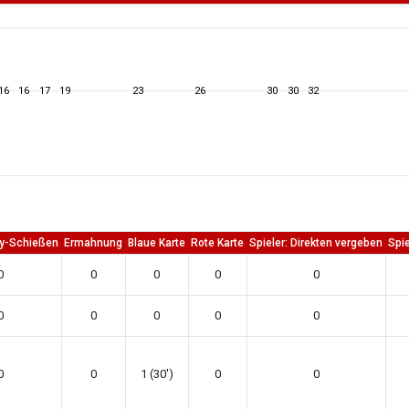
16
16
17
19
23
26
30
30
32
ty-Schießen
Ermahnung
Blaue Karte
Rote Karte
Spieler: Direkten vergeben
Spie
0
0
0
0
0
0
0
0
0
0
0
0
1 (30')
0
0