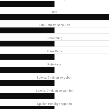
Tore
Tore Penalty-Schießen
Ermahnung
Blaue Karte
Rote Karte
Spieler: Direkten vergeben
Spieler: Direkten verwandelt
Spieler: Penalty vergeben