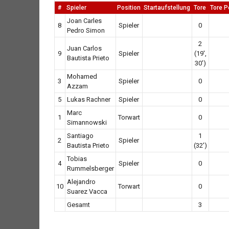
#
Spieler
Position
Startaufstellung
Tore
Tore P
Joan Carles
8
Spieler
0
Pedro Simon
2
Juan Carlos
9
Spieler
(19',
Bautista Prieto
30')
Mohamed
3
Spieler
0
Azzam
5
Lukas Rachner
Spieler
0
Marc
1
Torwart
0
Simannowski
Santiago
1
2
Spieler
Bautista Prieto
(32')
Tobias
4
Spieler
0
Rummelsberger
Alejandro
10
Torwart
0
Suarez Vacca
Gesamt
3