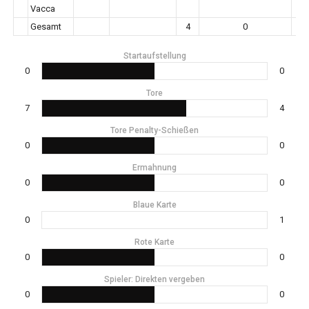
Vacca
Gesamt
4
0
Startaufstellung
0
0
Tore
7
4
Tore Penalty-Schießen
0
0
Ermahnung
0
0
Blaue Karte
0
1
Rote Karte
0
0
Spieler: Direkten vergeben
0
0