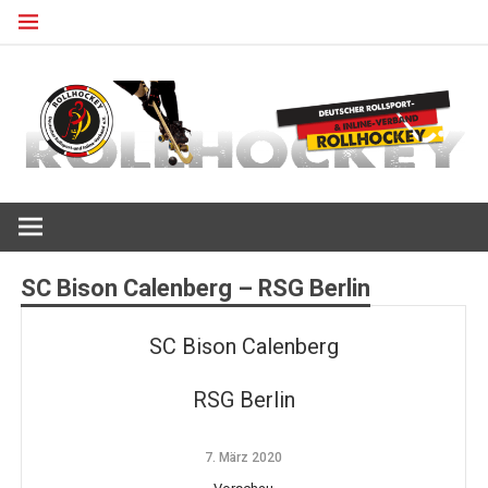
Zum
Inhalt
springen
Deutscher Rollsport- und Inline Verband
ROLLHOCKEY
SC Bison Calenberg – RSG Berlin
SC Bison Calenberg
RSG Berlin
7. März 2020