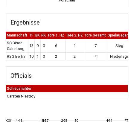
Vorschau
Ergebnisse
Mannschaft
TF
BK
RK
Tore 1. HZ
Tore 2. HZ
Tore Gesamt
Spielausgang
SC Bison
13
0
0
6
1
7
Sieg
Calenberg
RSG Berlin
10
1
0
2
2
4
Niederlage
Officials
Schiedsrichter
Carsten Niestroy
KO
1
4
4
6
15
16
17
24
25
30
44
44
FT