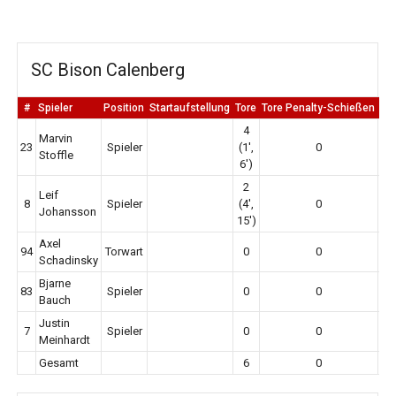
SC Bison Calenberg
#
Spieler
Position
Startaufstellung
Tore
Tore Penalty-Schießen
Er
4
Marvin
23
Spieler
(1',
0
Stoffle
6')
2
Leif
8
Spieler
(4',
0
Johansson
15')
Axel
94
Torwart
0
0
Schadinsky
Bjarne
83
Spieler
0
0
Bauch
Justin
7
Spieler
0
0
Meinhardt
Gesamt
6
0