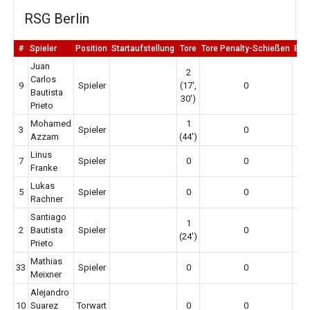
RSG Berlin
#
Spieler
Position
Startaufstellung
Tore
Tore Penalty-Schießen
Erm
Juan
2
Carlos
9
Spieler
(17',
0
Bautista
30')
Prieto
Mohamed
1
3
Spieler
0
Azzam
(44')
Linus
7
Spieler
0
0
Franke
Lukas
5
Spieler
0
0
Rachner
Santiago
1
2
Bautista
Spieler
0
(24')
Prieto
Mathias
33
Spieler
0
0
Meixner
Alejandro
10
Suarez
Torwart
0
0