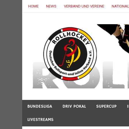
Zum
HOME
NEWS
VERBAND UND VEREINE
NATIONA
Inhalt
springen
Deutscher Rollsport- und Inline Verband
ROLLHOCKEY.DE
BUNDESLIGA
DRIV POKAL
SUPERCUP
LIVESTREAMS