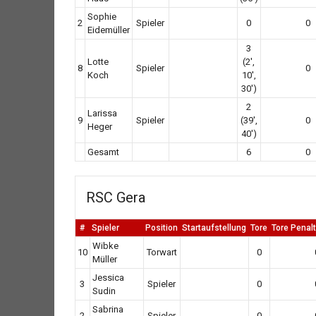
Sophie
2
Spieler
0
0
Eidemüller
3
Lotte
(2',
8
Spieler
0
Koch
10',
30')
2
Larissa
9
Spieler
(39',
0
Heger
40')
Gesamt
6
0
RSC Gera
#
Spieler
Position
Startaufstellung
Tore
Tore Penal
Wibke
10
Torwart
0
Müller
Jessica
3
Spieler
0
Sudin
Sabrina
2
Spieler
0