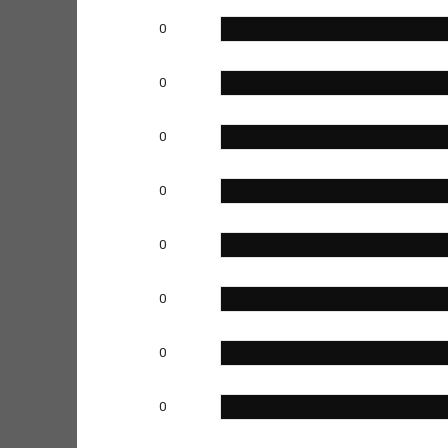
0
0
0
0
0
0
0
0