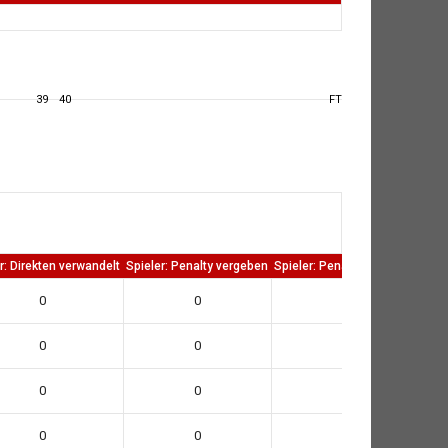
39
40
FT
r: Direkten verwandelt
Spieler: Penalty vergeben
Spieler: Penalty verwandelt
TW:
0
0
0
0
0
0
0
0
0
0
0
0