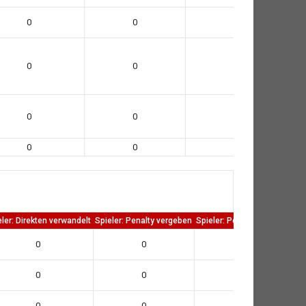
0
0
0
0
0
0
0
0
0
0
0
0
ler: Direkten verwandelt
Spieler: Penalty vergeben
Spieler: Penalty verwandelt
0
0
0
0
0
0
0
0
0