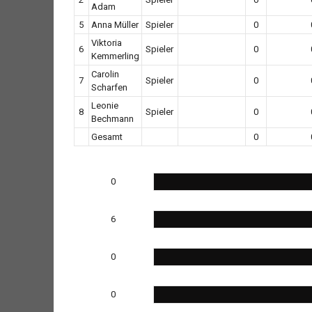
Adam
5
Anna Müller
Spieler
0
Viktoria
6
Spieler
0
Kemmerling
Carolin
7
Spieler
0
Scharfen
Leonie
8
Spieler
0
Bechmann
Gesamt
0
0
6
0
0