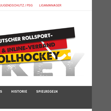
JUGENDSCHUTZ / PSG
LIGAMANAGER
TS
HISTORIE
SPIELREGELN