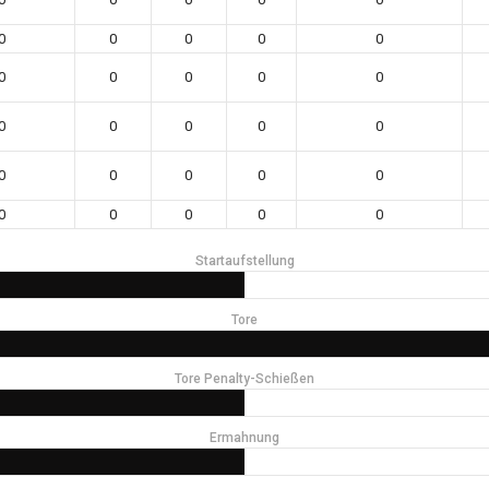
0
0
0
0
0
0
0
0
0
0
0
0
0
0
0
0
0
0
0
0
0
0
0
0
0
Startaufstellung
Tore
Tore Penalty-Schießen
Ermahnung