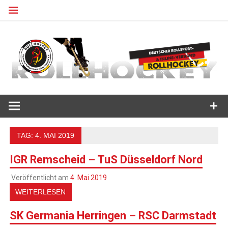
Zum
Inhalt
springen
Deutscher Rollsport- und Inline Verband
ROLLHOCKEY
TAG:
4. MAI 2019
IGR Remscheid – TuS Düsseldorf Nord
Veröffentlicht am
4. Mai 2019
WEITERLESEN
SK Germania Herringen – RSC Darmstadt