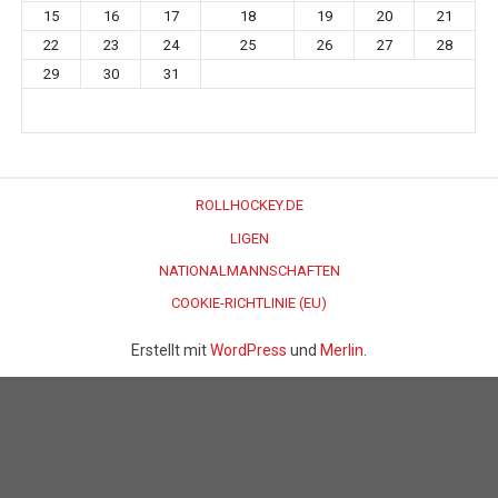
15
16
17
18
19
20
21
22
23
24
25
26
27
28
29
30
31
ROLLHOCKEY.DE
LIGEN
NATIONALMANNSCHAFTEN
COOKIE-RICHTLINIE (EU)
Erstellt mit
WordPress
und
Merlin
.